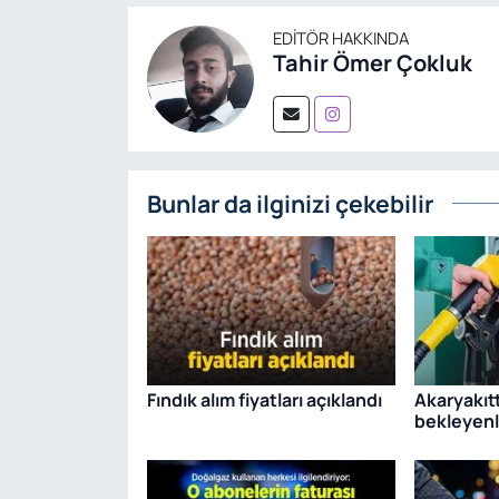
EDITÖR HAKKINDA
Tahir Ömer Çokluk
Bunlar da ilginizi çekebilir
Fındık alım fiyatları açıklandı
Akaryakıtt
bekleyenl