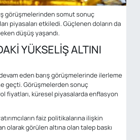
arış görüşmelerinden somut sonuç
arı piyasaları etkiledi. Güçlenen doların da
t çeken düşüş yaşandı.
AKİ YÜKSELİŞ ALTINI
nda devam eden barış görüşmelerinde ilerleme
e geçti. Görüşmelerden sonuç
l fiyatları, küresel piyasalarda enflasyon
ırımcıların faiz politikalarına ilişkin
an olarak görülen altına olan talep baskı