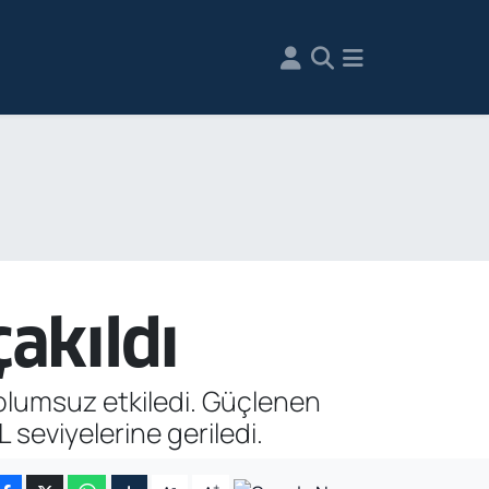
çakıldı
ı olumsuz etkiledi. Güçlenen
 seviyelerine geriledi.
-
+