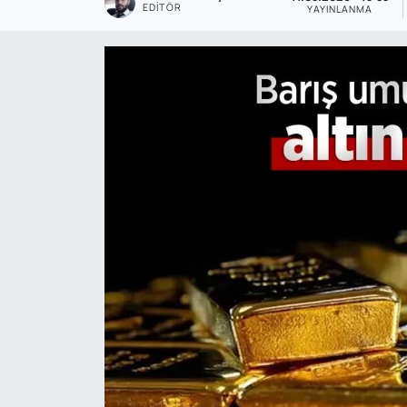
EDITÖR
YAYINLANMA
Genel
Gündem
Özel Haber
POLİTİKA
Siyaset
Spor
Web Tv
Yerel