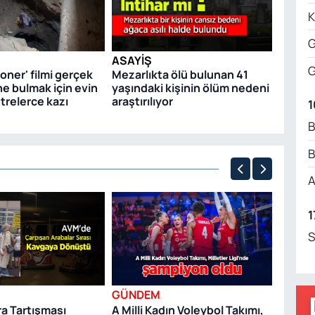
alev a
K
yarala
G
ASAYIŞ
G
yoner' filmi gerçek
Mezarlıkta ölü bulunan 41
ne bulmak için evin
yaşındaki kişinin ölüm nedeni
trelerce kazı
araştırılıyor
1
B
B
A
1
GÜND
Cadı 
S
paraşüt
odağı 
GÜNDEM
ra Tartışması
A Milli Kadın Voleybol Takımı,