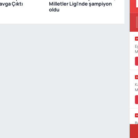
avga Çıktı
Milletler Ligi'nde şampiyon
oldu
E
M
K
M
B
P
N