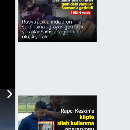
Rusya açıklarında dron
saldırısına uğrayan gemideki
yaralılar Samsun’a getirildi: 1
ölü, 4 yaralı