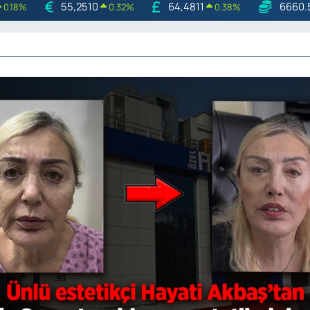
55,2510
64,4811
6660.
0.18
%
0.32
%
0.38
%