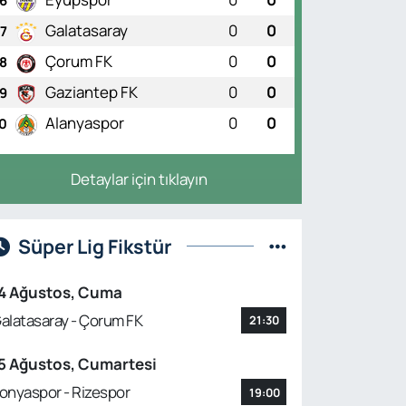
6
Galatasaray
0
0
7
Çorum FK
0
0
8
K
Gaziantep FK
0
0
9
r. Ömer Faruk Yolcu
: Reflüyü sadece
Alanyaspor
0
0
0
riniz değil, giyim
z da tetikleyebilir
Detaylar için tıklayın
Süper Lig Fikstür
4 Ağustos, Cuma
alatasaray - Çorum FK
21:30
5 Ağustos, Cumartesi
Ş
onyaspor - Rizespor
19:00
halindeyken aniden