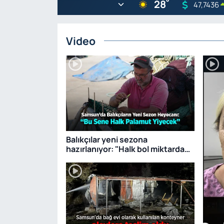
°
28
47,7436
Video
Balıkçılar yeni sezona
hazırlanıyor: "Halk bol miktarda
palamut yiyecek"