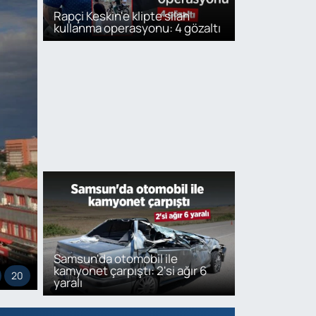
Rapçi Keskin'e klipte silah
kullanma operasyonu: 4 gözaltı
Samsun'da otomobil ile
kamyonet çarpıştı: 2'si ağır 6
20
yaralı