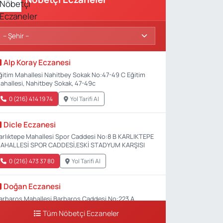
Alp Koray Eczanesi
ğitim Mahallesi Nahitbey Sokak No:47-49 C Eğitim
ahallesi, Nahitbey Sokak, 47-49c
0 (216) 414 19 74
Yol Tarifi Al
Dicle Eczanesi
arlıktepe Mahallesi Spor Caddesi No:8 B KARLIKTEPE
AHALLESİ SPOR CADDESİ,ESKİ STADYUM KARŞISI
0 (216) 473 37 80
Yol Tarifi Al
Doğan Eczanesi
arbaros Mahallesi Barbaros Caddesi No:223 A
aladium AVM aşağısı, Mersinli Ciğerci Apo ve 32.
Tüm Nöbetçi Eczaneler
oter arası