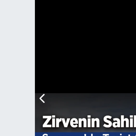
Genel
Gündem
Özel Haber
POLİTİKA
Siyaset
Spor
Web Tv
Yerel