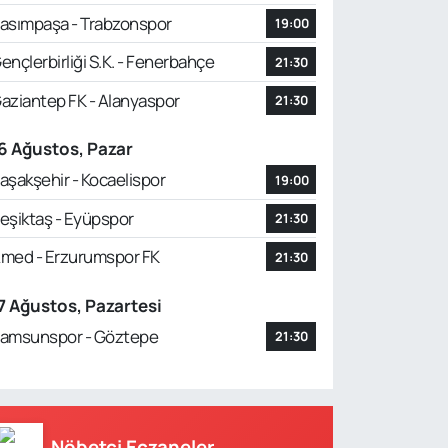
lan otomobildeki 4 kişi
asımpaşa - Trabzonspor
19:00
ndı
ençlerbirliği S.K. - Fenerbahçe
21:30
aziantep FK - Alanyaspor
21:30
6 Ağustos, Pazar
aşakşehir - Kocaelispor
19:00
eşiktaş - Eyüpspor
21:30
med - Erzurumspor FK
21:30
7 Ağustos, Pazartesi
EM
kostümüyle yamaç
amsunspor - Göztepe
21:30
ü yaptı, festivalde ilgi
oldu
Nöbetçi Eczaneler