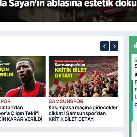
SAMS
Samsu
Maçı N
SPOR
SAMSUNSPOR
bistan'dan
Kasımpaşa maçına gidecekler
'a Çılgın Teklif!
dikkat! Samsunspor'dan
ÇİN KARAR VERİLDİ
KRİTİK BİLET DETAYI