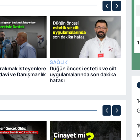
SAĞLI
Uzm. D
uyardı
1
yedikle
tarzını
SAĞLIK
ırakmak İsteyenlere
Düğün öncesi estetik ve cilt
davi ve Danışmanlık
uygulamalarında son dakika
hatası
1
G
1
ASAYI
K
Seyir 