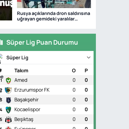
Rusya açıklarında dron saldırısına
uğrayan gemideki yaralılar
Samsun’a getirildi: 1 ölü, 4 yaralı
Süper Lig Puan Durumu
Süper Lig
UNSPOR
nspor - Kasımpaşa
#
Takım
O
P
e Zaman, Saat Kaçta?
Amed
0
0
1
Erzurumspor FK
0
0
2
Başakşehir
0
0
3
Kocaelispor
0
0
4
Beşiktaş
0
0
5
Eyüpspor
0
0