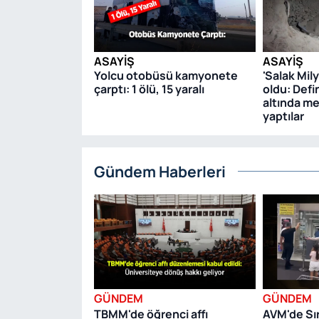
ASAYIŞ
ASAYIŞ
Yolcu otobüsü kamyonete
'Salak Mil
çarptı: 1 ölü, 15 yaralı
oldu: Defi
altında me
yaptılar
Gündem Haberleri
GÜNDEM
GÜNDEM
TBMM'de öğrenci affı
AVM'de Sı