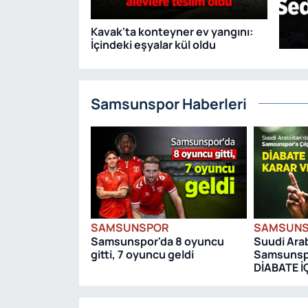
Kavak'ta konteyner ev yangını:
İçindeki eşyalar kül oldu
Samsunspor Haberleri
SAMSUNSPOR
SAMSUN
Samsunspor'da 8 oyuncu
Suudi Ara
gitti, 7 oyuncu geldi
Samsunspor
DİABATE İ