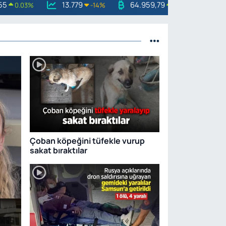
55
13.779
64.959,79
0.03
%
-14
%
1.11
%
Çoban köpeğini tüfekle vurup
sakat bıraktılar