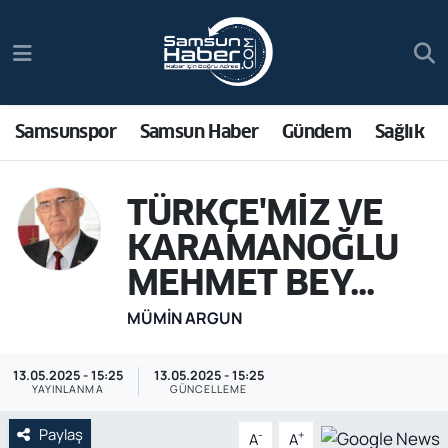
Samsunspor
Hava Durumu
Samsun Haber
Trafik Durumu
Samsunspor
Samsun Haber
Gündem
Sağlık
Sağlık
Süper Lig Puan Durumu ve Fikstür
TÜRKÇE'MİZ VE
Asayiş
Tüm Manşetler
KARAMANOĞLU
MEHMET BEY...
Bilim ve Teknoloji
Son Dakika Haberleri
MÜMIN ARGUN
Bölge
Haber Arşivi
13.05.2025 - 15:25
13.05.2025 - 15:25
Dünya
YAYINLANMA
GÜNCELLEME
Ekonomi
Paylaş
-
+
A
A