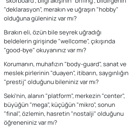
"skorboard", bilgi akışının "brifing", bildirgenin
"deklarasyon", merakın ve uğraşın "hobby"
olduğuna güleniniz var mı?
Bırakın eli, özün bile seyrek uğradığı
beldelerin girişinde "wellcome", çıkışında
"good-bye" okuyanınız var mı?
Korumanın, muhafızın "body-guard", sanat ve
meslek pirlerinin "duayen", itibarın, saygınlığın
"prestij" olduğunu bileniniz var mı?
Seki’nin, alanın "platform", merkezin "center",
büyüğün "mega", küçüğün "mikro", sonun
"final", özlemin, hasretin "nostalji" olduğunu
öğreneniniz var mı?