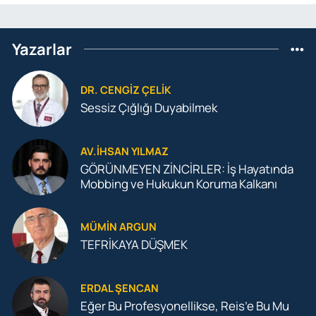
Yazarlar
DR. CENGIZ ÇELIK
Sessiz Çığlığı Duyabilmek
AV.İHSAN YILMAZ
GÖRÜNMEYEN ZİNCİRLER: İş Hayatında
Mobbing ve Hukukun Koruma Kalkanı
MÜMIN ARGUN
TEFRİKAYA DÜŞMEK
ERDAL ŞENCAN
Eğer Bu Profesyonellikse, Reis’e Bu Mu