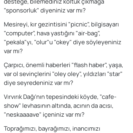
desteğe, bilemediniz koltuk çıkmağa
"sponsorluk" diyeniniz var mı?
Mesireyi, kır gezintisini "picnic", bilgisayarı
"computer", hava yastığını "air-bag",
"pekala"yı, "olur"u "okey" diye söyleyeniniz
var mı?
Çarpıcı, önemli haberleri "flash haber", yaşa,
var ol sevinçlerini "oley oley", yıldızları "star"
diye seyredeniniz var mı?
Vırvırık Dağı'nın tepesindeki köyde, "cafe-
show" levhasının altında, acının da acısı,
"neskaaaave" içeniniz var mı?
Toprağımızı, bayrağımızı, inancımızı