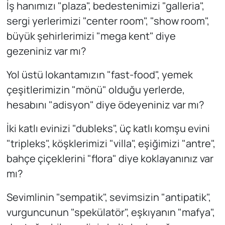
İş hanımızı "plaza", bedestenimizi "galleria",
sergi yerlerimizi "center room", "show room",
büyük şehirlerimizi "mega kent" diye
gezeniniz var mı?
Yol üstü lokantamızın "fast-food", yemek
çeşitlerimizin "mönü" olduğu yerlerde,
hesabını "adisyon" diye ödeyeniniz var mı?
İki katlı evinizi "dubleks", üç katlı komşu evini
"tripleks", köşklerimizi "villa", eşiğimizi "antre",
bahçe çiçeklerini "flora" diye koklayanınız var
mı?
Sevimlinin "sempatik", sevimsizin "antipatik",
vurguncunun "spekülatör", eşkıyanın "mafya",