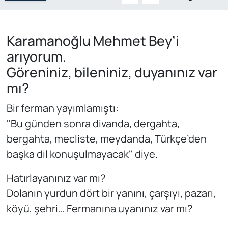
Genel
Karamanoğlu Mehmet Bey’i
Gündem
arıyorum.
Göreniniz, bileniniz, duyanınız var
Özel Haber
mı?
POLİTİKA
Bir ferman yayımlamıştı:
Siyaset
"Bu günden sonra divanda, dergahta,
bergahta, mecliste, meydanda, Türkçe’den
Spor
başka dil konuşulmayacak" diye.
Web Tv
Hatırlayanınız var mı?
Dolanın yurdun dört bir yanını, çarşıyı, pazarı,
Yerel
köyü, şehri… Fermanına uyanınız var mı?