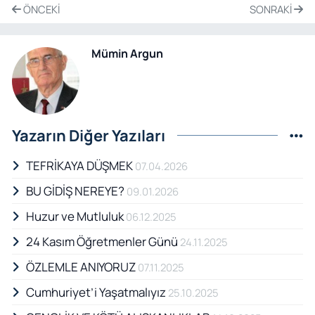
ÖNCEKI
SONRAKI
Mümin Argun
Yazarın Diğer Yazıları
TEFRİKAYA DÜŞMEK
07.04.2026
BU GİDİŞ NEREYE?
09.01.2026
Huzur ve Mutluluk
06.12.2025
24 Kasım Öğretmenler Günü
24.11.2025
ÖZLEMLE ANIYORUZ
07.11.2025
Cumhuriyet’i Yaşatmalıyız
25.10.2025