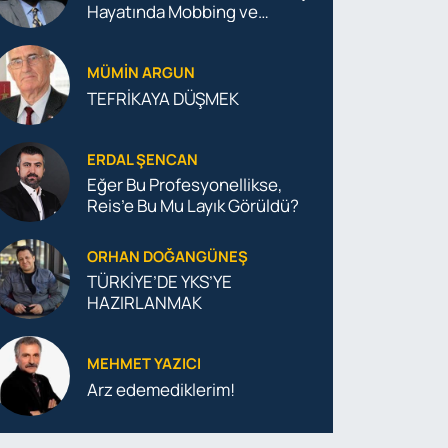
Hayatında Mobbing ve
Hukukun Koruma Kalkanı
MÜMIN ARGUN
TEFRİKAYA DÜŞMEK
ERDAL ŞENCAN
Eğer Bu Profesyonellikse,
Reis’e Bu Mu Layık Görüldü?
ORHAN DOĞANGÜNEŞ
TÜRKİYE’DE YKS’YE
HAZIRLANMAK
MEHMET YAZICI
Arz edemediklerim!