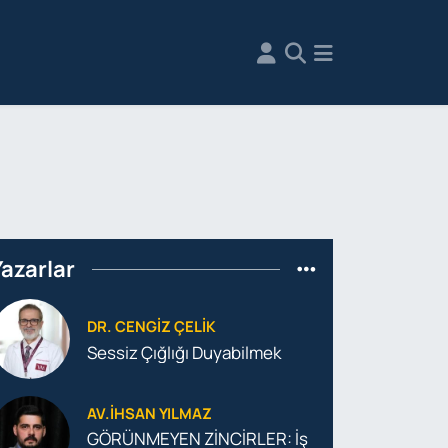
Yazarlar
DR. CENGIZ ÇELIK
Sessiz Çığlığı Duyabilmek
AV.İHSAN YILMAZ
GÖRÜNMEYEN ZİNCİRLER: İş