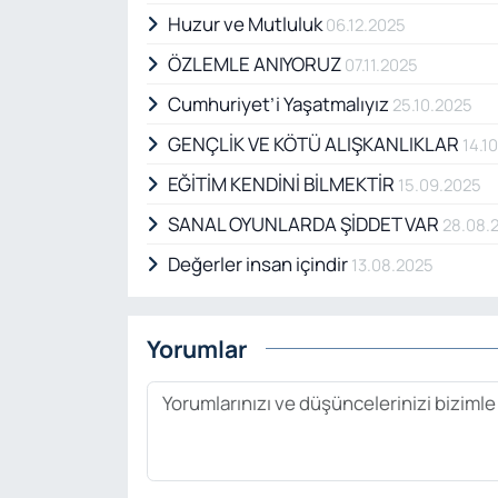
Huzur ve Mutluluk
06.12.2025
ÖZLEMLE ANIYORUZ
07.11.2025
Cumhuriyet’i Yaşatmalıyız
25.10.2025
GENÇLİK VE KÖTÜ ALIŞKANLIKLAR
14.1
EĞİTİM KENDİNİ BİLMEKTİR
15.09.2025
SANAL OYUNLARDA ŞİDDET VAR
28.08.
Değerler insan içindir
13.08.2025
Yorumlar