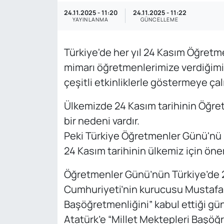
24.11.2025 - 11:20
24.11.2025 - 11:22
Genel
YAYINLANMA
GÜNCELLEME
Gündem
Türkiye'de her yıl 24 Kasım Öğretm
mimarı öğretmenlerimize verdiğim
Özel Haber
çeşitli etkinliklerle göstermeye çalı
POLİTİKA
Ülkemizde 24 Kasım tarihinin Öğre
Siyaset
bir nedeni vardır.
Peki Türkiye Öğretmenler Günü'nü 
Spor
24 Kasım tarihinin ülkemiz için ön
Web Tv
Öğretmenler Günü’nün Türkiye’de 2
Cumhuriyeti’nin kurucusu Mustafa 
Yerel
Başöğretmenliğini” kabul ettiği gü
Atatürk’e “Millet Mektepleri Başöğ