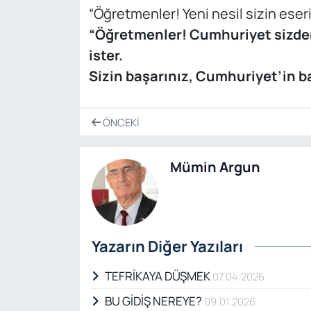
“Öğretmenler! Yeni nesil sizin eserin
“Öğretmenler! Cumhuriyet sizden f
ister.
Sizin başarınız, Cumhuriyet’in ba
ÖNCEKI
Mümin Argun
Yazarın Diğer Yazıları
TEFRİKAYA DÜŞMEK
07.04.2026
BU GİDİŞ NEREYE?
09.01.2026