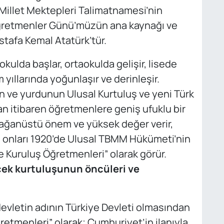
 Millet Mektepleri Talimatnamesi’nin
Öğretmenler Günü’müzün ana kaynağı ve
afa Kemal Atatürk’tür.
okulda başlar, ortaokulda gelişir, lisede
yıllarında yoğunlaşır ve derinleşir.
n ve yurdunun Ulusal Kurtuluş ve yeni Türk
an itibaren öğretmenlere geniş ufuklu bir
olağanüstü önem ve yüksek değer verir,
 onları 1920’de Ulusal TBMM Hükümeti’nin
e Kuruluş Öğretmenleri” olarak görür.
ek kurtuluşunun öncüleri ve
devletin adının Türkiye Devleti olmasından
retmenleri” olarak; Cumhuriyet’in ilanıyla