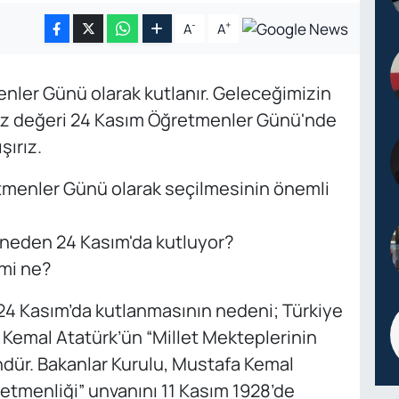
-
+
A
A
enler Günü olarak kutlanır. Geleceğimizin
iz değeri 24 Kasım Öğretmenler Günü'nde
şırız.
tmenler Günü olarak seçilmesinin önemli
neden 24 Kasım'da kutluyor?
emi ne?
4 Kasım’da kutlanmasının nedeni; Türkiye
Kemal Atatürk’ün “Millet Mekteplerinin
ndür. Bakanlar Kurulu, Mustafa Kemal
retmenliği” unvanını 11 Kasım 1928’de