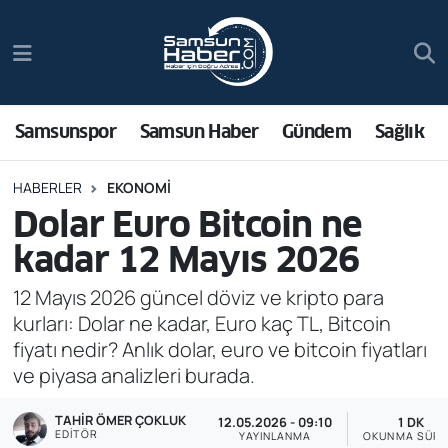
Samsunspor
Hava Durumu
Samsun Haber
Trafik Durumu
Samsunspor
Samsun Haber
Gündem
Sağlık
Sağlık
Süper Lig Puan Durumu ve Fikstür
HABERLER
EKONOMI
Dolar Euro Bitcoin ne
Asayiş
Tüm Manşetler
kadar 12 Mayıs 2026
Bilim ve Teknoloji
Son Dakika Haberleri
12 Mayıs 2026 güncel döviz ve kripto para
kurları: Dolar ne kadar, Euro kaç TL, Bitcoin
Bölge
Haber Arşivi
fiyatı nedir? Anlık dolar, euro ve bitcoin fiyatları
ve piyasa analizleri burada.
Dünya
TAHIR ÖMER ÇOKLUK
12.05.2026 - 09:10
1 DK
Ekonomi
EDITÖR
YAYINLANMA
OKUNMA SÜRE