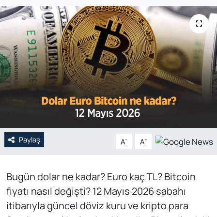
Genel
Gündem
Özel Haber
POLİTİKA
Siyaset
Paylaş
Spor
-
+
A
A
Web Tv
Bugün dolar ne kadar? Euro kaç TL? Bitcoin
fiyatı nasıl değişti? 12 Mayıs 2026 sabahı
Yerel
itibarıyla güncel döviz kuru ve kripto para