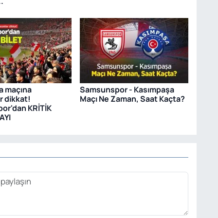
.
a maçına
Samsunspor - Kasımpaşa
r dikkat!
Maçı Ne Zaman, Saat Kaçta?
or'dan KRİTİK
AYI