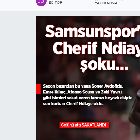
EDITÖR
YAYINLANMA
Genel
Gündem
Özel Haber
POLİTİKA
Siyaset
Spor
Web Tv
Yerel