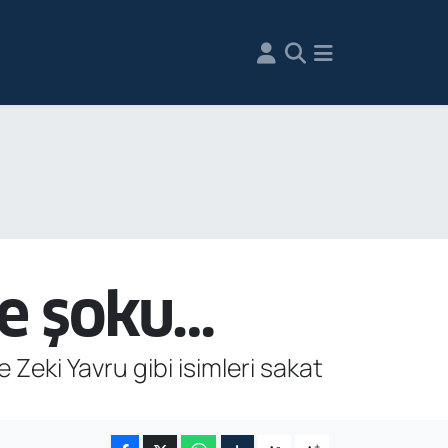
ye şoku…
eki Yavru gibi isimleri sakat
-
+