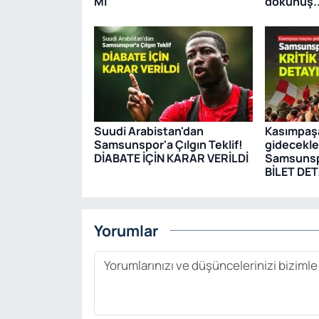
MI
dokunuş..
Suudi Arabistan'dan
Kasımpaş
Samsunspor'a Çılgın Teklif!
gidecekle
DİABATE İÇİN KARAR VERİLDİ
Samsunsp
BİLET DET
Yorumlar