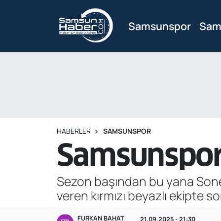
Samsunspor
Sam
Samsunspor
Hava Durumu
Samsun Haber
Trafik Durumu
Sağlık
Süper Lig Puan Durumu ve Fikstür
Asayiş
Tüm Manşetler
HABERLER
SAMSUNSPOR
Bilim ve Teknoloji
Son Dakika Haberleri
Samsunspor'
Bölge
Haber Arşivi
Sezon başından bu yana Soner 
Dünya
veren kırmızı beyazlı ekipte s
Ekonomi
FURKAN BAHAT
21.09.2025 - 21:30