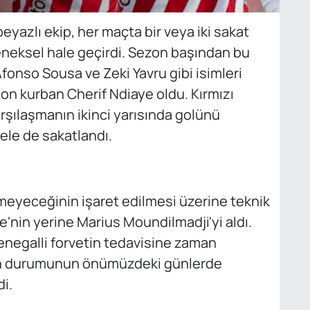
yazlı ekip, her maçta bir veya iki sakat
neksel hale geçirdi. Sezon başından bu
fonso Sousa ve Zeki Yavru gibi isimleri
son kurban Cherif Ndiaye oldu. Kırmızı
rşılaşmanın ikinci yarısında golünü
dele de sakatlandı.
yeceğinin işaret edilmesi üzerine teknik
'nin yerine Marius Moundilmadji'yi aldı.
 Senegalli forvetin tedavisine zaman
n durumunun önümüzdeki günlerde
i.