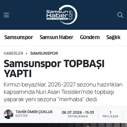
Samsunspor
Hava Durumu
Samsun Haber
Trafik Durumu
Samsunspor
Samsun Haber
Gündem
Sağlık
Sağlık
Süper Lig Puan Durumu ve Fikstür
HABERLER
SAMSUNSPOR
Samsunspor TOPBAŞI
Asayiş
Tüm Manşetler
YAPTI
Bilim ve Teknoloji
Son Dakika Haberleri
Kırmızı beyazlılar, 2026-2027 sezonu hazırlıkları
kapsamında Nuri Asan Tesisleri’nde topbaşı
Bölge
Haber Arşivi
yaparak yeni sezona "merhaba" dedi.
Dünya
TAHIR ÖMER ÇOKLUK
06.07.2026 - 15:33
1
EDITÖR
YAYINLANMA
PAYLAŞIM
Ekonomi