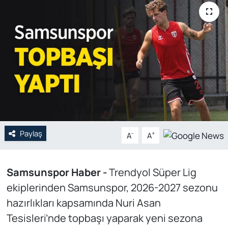
Genel
Gündem
Özel Haber
POLİTİKA
Siyaset
Paylaş
-
+
A
A
Spor
Samsunspor Haber -
Trendyol Süper Lig
Web Tv
ekiplerinden Samsunspor, 2026-2027 sezonu
Yerel
hazırlıkları kapsamında Nuri Asan
Tesisleri’nde topbaşı yaparak yeni sezona