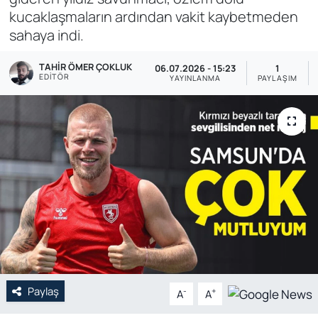
kucaklaşmaların ardından vakit kaybetmeden
Genel
sahaya indi.
Gündem
TAHIR ÖMER ÇOKLUK
06.07.2026 - 15:23
1
EDITÖR
YAYINLANMA
PAYLAŞIM
Özel Haber
POLİTİKA
Siyaset
Spor
Web Tv
Yerel
Paylaş
-
+
A
A