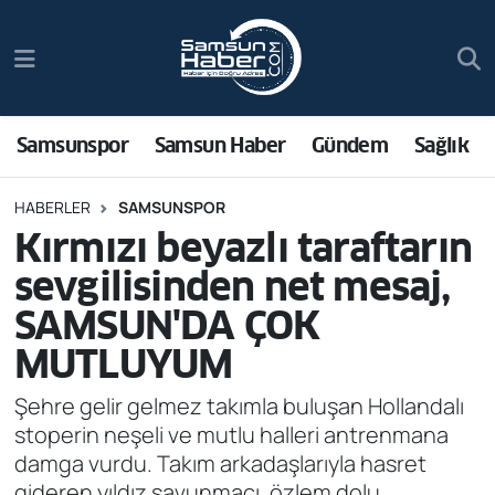
Samsunspor
Hava Durumu
Samsun Haber
Trafik Durumu
Samsunspor
Samsun Haber
Gündem
Sağlık
Sağlık
Süper Lig Puan Durumu ve Fikstür
HABERLER
SAMSUNSPOR
Kırmızı beyazlı taraftarın
Asayiş
Tüm Manşetler
sevgilisinden net mesaj,
Bilim ve Teknoloji
Son Dakika Haberleri
SAMSUN'DA ÇOK
MUTLUYUM
Bölge
Haber Arşivi
Şehre gelir gelmez takımla buluşan Hollandalı
Dünya
stoperin neşeli ve mutlu halleri antrenmana
damga vurdu. Takım arkadaşlarıyla hasret
Ekonomi
gideren yıldız savunmacı, özlem dolu