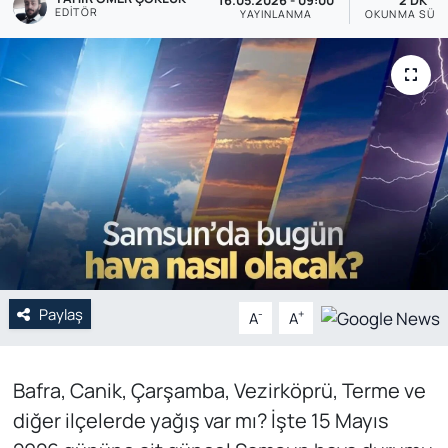
16.05.2026 - 09:00
2 DK
EDITÖR
YAYINLANMA
OKUNMA SÜRE
Genel
Gündem
Özel Haber
POLİTİKA
Siyaset
Spor
Paylaş
-
+
A
A
Web Tv
Bafra, Canik, Çarşamba, Vezirköprü, Terme ve
Yerel
diğer ilçelerde yağış var mı? İşte 15 Mayıs