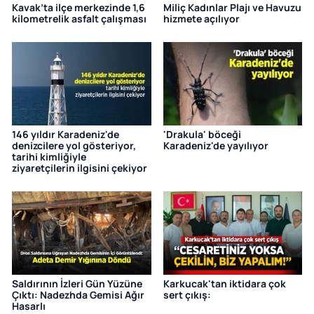
Kavak’ta ilçe merkezinde 1,6
Miliç Kadınlar Plajı ve Havuzu
kilometrelik asfalt çalışması
hizmete açılıyor
146 yıldır Karadeniz'de
'Drakula' böceği
denizcilere yol gösteriyor,
Karadeniz'de yayılıyor
tarihi kimliğiyle
ziyaretçilerin ilgisini çekiyor
Saldırının İzleri Gün Yüzüne
Karkucak'tan iktidara çok
Çıktı: Nadezhda Gemisi Ağır
sert çıkış:
Hasarlı