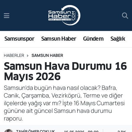
Samsunspor
Hava Durumu
Samsun Haber
Trafik Durumu
Samsunspor
Samsun Haber
Gündem
Sağlık
Sağlık
Süper Lig Puan Durumu ve Fikstür
HABERLER
SAMSUN HABER
Samsun Hava Durumu 16
Asayiş
Tüm Manşetler
Mayıs 2026
Bilim ve Teknoloji
Son Dakika Haberleri
Samsun'da bugün hava nasıl olacak? Bafra,
Canik, Çarşamba, Vezirköprü, Terme ve diğer
Bölge
Haber Arşivi
ilçelerde yağış var mı? İşte 16 Mayıs Cumartesi
gününe ait güncel Samsun hava durumu
Dünya
raporu.
Ekonomi
TAHIR ÖMER ÇOKLUK