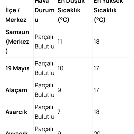
Hava
En Düşük
En Yüksek
İlçe /
Durum
Sıcaklık
Sıcaklık
Merkez
u
(°C)
(°C)
Samsun
Parçalı
(Merkez
11
18
Bulutlu
)
Parçalı
19 Mayıs
10
17
Bulutlu
Parçalı
Alaçam
9
17
Bulutlu
Parçalı
Asarcık
7
18
Bulutlu
Parçalı
Ayvacık
9
20