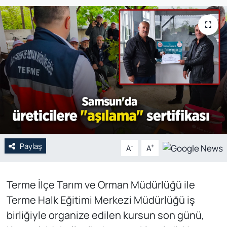
Genel
Gündem
Özel Haber
POLİTİKA
Siyaset
Paylaş
Spor
-
+
A
A
Web Tv
Terme İlçe Tarım ve Orman Müdürlüğü ile
Terme Halk Eğitimi Merkezi Müdürlüğü iş
Yerel
birliğiyle organize edilen kursun son günü,