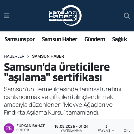
Samsunspor
Hava Durumu
Samsun Haber
Trafik Durumu
Samsunspor
Samsun Haber
Gündem
Sağlık
Sağlık
Süper Lig Puan Durumu ve Fikstür
HABERLER
SAMSUN HABER
Samsun'da üreticilere
Asayiş
Tüm Manşetler
"aşılama" sertifikası
Bilim ve Teknoloji
Son Dakika Haberleri
Samsun'un Terme ilçesinde tarımsal üretimi
canlandırmak ve çiftçileri bilinçlendirmek
Bölge
Haber Arşivi
amacıyla düzenlenen 'Meyve Ağaçları ve
Fındıkta Aşılama Kursu' tamamlandı.
Dünya
FURKAN BAHAT
16.05.2026 - 01:24
3
Ekonomi
EDITÖR
YAYINLANMA
PAYLAŞIM
OKUN