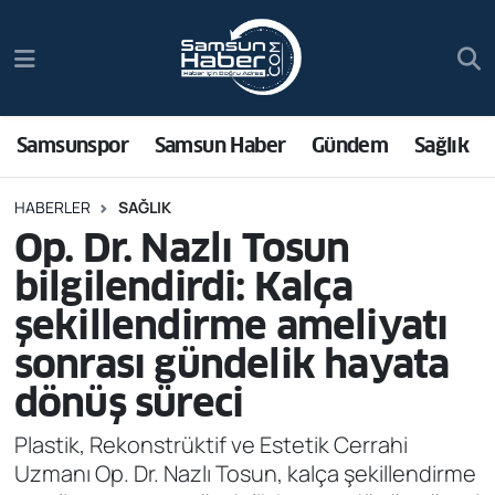
Samsunspor
Hava Durumu
Samsun Haber
Trafik Durumu
Samsunspor
Samsun Haber
Gündem
Sağlık
Sağlık
Süper Lig Puan Durumu ve Fikstür
HABERLER
SAĞLIK
Op. Dr. Nazlı Tosun
Asayiş
Tüm Manşetler
bilgilendirdi: Kalça
Bilim ve Teknoloji
Son Dakika Haberleri
şekillendirme ameliyatı
sonrası gündelik hayata
Bölge
Haber Arşivi
dönüş süreci
Dünya
Plastik, Rekonstrüktif ve Estetik Cerrahi
Uzmanı Op. Dr. Nazlı Tosun, kalça şekillendirme
Ekonomi