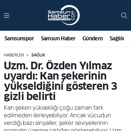
Samsunspor
Hava Durumu
Samsun Haber
Trafik Durumu
Samsunspor
Samsun Haber
Gündem
Sağlık
Sağlık
Süper Lig Puan Durumu ve Fikstür
HABERLER
SAĞLIK
Uzm. Dr. Özden Yılmaz
Asayiş
Tüm Manşetler
uyardı: Kan şekerinin
Bilim ve Teknoloji
Son Dakika Haberleri
yükseldiğini gösteren 3
gizli belirti
Bölge
Haber Arşivi
Kan şekeri yüksekliği çoğu zaman fark
Dünya
edilmeden ilerleyebiliyor. Ancak vücudun
verdiği bazı sinyaller, şeker seviyelerinin
Ekonomi
normalin üzerine çıktığını gösterebiliyor. Uzm.