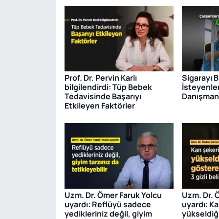
Prof. Dr. Pervin Karlı
Sigarayı 
bilgilendirdi: Tüp Bebek
İsteyenle
Tedavisinde Başarıyı
Danışmanl
Etkileyen Faktörler
Uzm. Dr. Ömer Faruk Yolcu
Uzm. Dr. 
uyardı: Reflüyü sadece
uyardı: K
yedikleriniz değil, giyim
yükseldiği