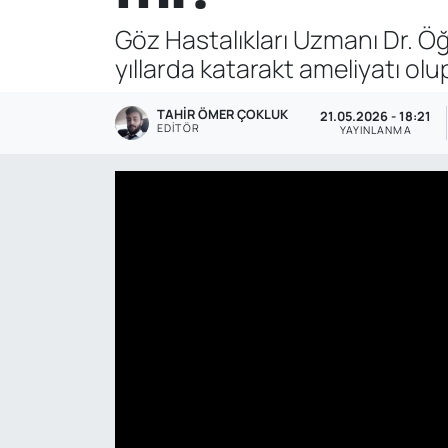
Göz Hastalıkları Uzmanı Dr. Öğr
Genel
yıllarda katarakt ameliyatı olu
Gündem
TAHIR ÖMER ÇOKLUK
21.05.2026 - 18:21
EDITÖR
YAYINLANMA
Özel Haber
POLİTİKA
Siyaset
Spor
Web Tv
Yerel