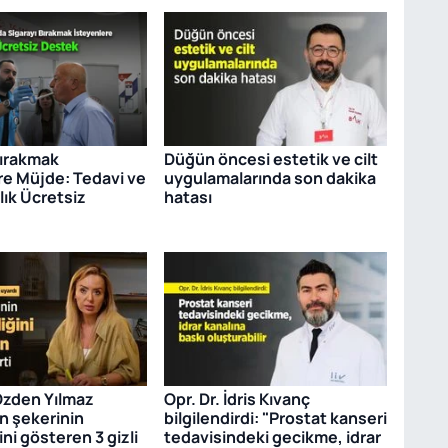
Bırakmak
Düğün öncesi estetik ve cilt
re Müjde: Tedavi ve
uygulamalarında son dakika
ık Ücretsiz
hatası
Özden Yılmaz
Opr. Dr. İdris Kıvanç
an şekerinin
bilgilendirdi: "Prostat kanseri
ni gösteren 3 gizli
tedavisindeki gecikme, idrar