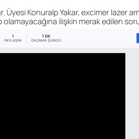
. Üyesi Konuralp Yakar, excimer lazer amel
p olamayacağına ilişkin merak edilen sorul
1
1 DK
PAYLAŞIM
OKUNMA SÜRESI