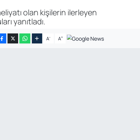
iyatı olan kişilerin ilerleyen
arı yanıtladı.
-
+
A
A