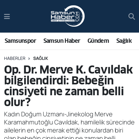
Samsunspor
Hava Durumu
Samsun Haber
Trafik Durumu
Samsunspor
Samsun Haber
Gündem
Sağlık
Sağlık
Süper Lig Puan Durumu ve Fikstür
HABERLER
SAĞLIK
Op. Dr. Merve K. Cavıldak
Asayiş
Tüm Manşetler
bilgilendirdi: Bebeğin
Bilim ve Teknoloji
Son Dakika Haberleri
cinsiyeti ne zaman belli
olur?
Bölge
Haber Arşivi
Kadın Doğum Uzmanı-Jinekolog Merve
Dünya
Karamahmutoğlu Cavıldak, hamilelik sürecinde
ailelerin en çok merak ettiği konulardan biri
Ekonomi
olan bebeğin cinsiyetinin ne zaman belli