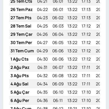
25 Tem Cts
04:21
06:01
13:22
17:13
20:34
26 Tem Paz
04:22
06:01
13:22
17:13
20:33
27 Tem Pts
04:23
06:02
13:22
17:13
20:32
28 Tem Sal
04:25
06:03
13:22
17:12
20:31
29 Tem Çar
04:26
06:04
13:22
17:12
20:30
30 Tem Per
04:27
06:05
13:22
17:12
20:29
31 Tem Cum
04:29
06:06
13:22
17:12
20:28
1 Ağu Cts
04:30
06:06
13:22
17:12
20:27
2 Ağu Paz
04:31
06:07
13:22
17:11
20:27
3 Ağu Pts
04:32
06:08
13:22
17:11
20:26
4 Ağu Sal
04:34
06:09
13:22
17:11
20:24
5 Ağu Çar
04:35
06:10
13:22
17:10
20:23
6 Ağu Per
04:36
06:11
13:22
17:10
20:22
7 Ağu Cum
04:38
06:12
13:21
17:10
20:21