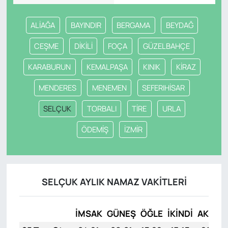
ALİAĞA
BAYINDIR
BERGAMA
BEYDAĞ
CEŞME
DİKİLİ
FOÇA
GÜZELBAHÇE
KARABURUN
KEMALPAŞA
KINIK
KİRAZ
MENDERES
MENEMEN
SEFERIHİSAR
SELÇUK
TORBALI
TİRE
URLA
ÖDEMİŞ
İZMİR
SELÇUK AYLIK NAMAZ VAKITLERI
İMSAK
GÜNEŞ
ÖĞLE
İKINDI
AKŞAM