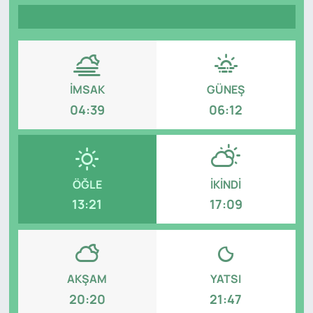
Genel
Gündem
İMSAK
GÜNEŞ
Özel Haber
04:39
06:12
POLİTİKA
Siyaset
ÖĞLE
İKINDI
Spor
13:21
17:09
Web Tv
Yerel
AKŞAM
YATSI
20:20
21:47