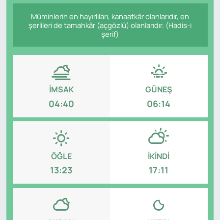
Müminlerin en hayırlıları, kanaatkâr olanlarıdır, en
Genel
şerlileri de tamahkâr (açgözlü) olanlarıdır. (Hadis-i
şerif)
Gündem
Özel Haber
İMSAK
GÜNEŞ
POLİTİKA
04:40
06:14
Siyaset
Spor
ÖĞLE
İKINDI
Web Tv
13:23
17:11
Yerel