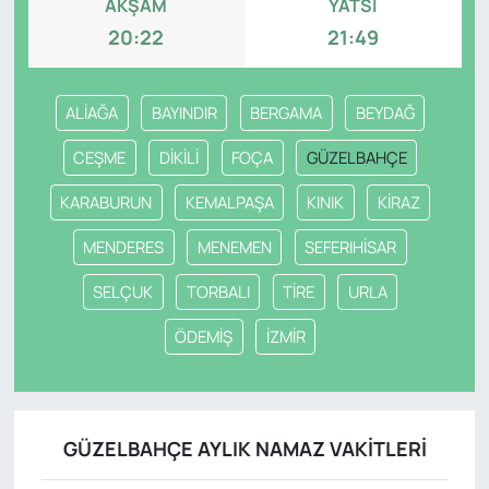
AKŞAM
YATSI
20:22
21:49
ALİAĞA
BAYINDIR
BERGAMA
BEYDAĞ
CEŞME
DİKİLİ
FOÇA
GÜZELBAHÇE
KARABURUN
KEMALPAŞA
KINIK
KİRAZ
MENDERES
MENEMEN
SEFERIHİSAR
SELÇUK
TORBALI
TİRE
URLA
ÖDEMİŞ
İZMİR
GÜZELBAHÇE AYLIK NAMAZ VAKITLERI