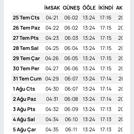
İMSAK
GÜNEŞ
ÖĞLE
İKINDI
AKŞAM
25 Tem Cts
04:21
06:02
13:24
17:16
20:37
26 Tem Paz
04:22
06:02
13:24
17:15
20:36
27 Tem Pts
04:23
06:03
13:24
17:15
20:35
28 Tem Sal
04:25
06:04
13:24
17:15
20:34
29 Tem Çar
04:26
06:05
13:24
17:15
20:33
30 Tem Per
04:27
06:06
13:24
17:15
20:32
31 Tem Cum
04:29
06:07
13:24
17:14
20:31
1 Ağu Cts
04:30
06:07
13:24
17:14
20:30
2 Ağu Paz
04:31
06:08
13:24
17:14
20:29
3 Ağu Pts
04:32
06:09
13:24
17:13
20:28
4 Ağu Sal
04:34
06:10
13:24
17:13
20:27
5 Ağu Çar
04:35
06:11
13:24
17:13
20:26