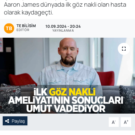
Aaron James dünyada ilk göz nakli olan hasta
Genel
olarak kaydageçti.
Gündem
TE BILISIM
10.09.2024 - 20:24
EDITÖR
YAYINLANMA
Özel Haber
POLİTİKA
Siyaset
Spor
Web Tv
Yerel
Paylaş
-
+
A
A