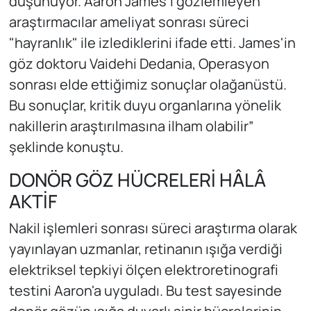
düşünüyor. Aaron James'i gözlemleyen
araştırmacılar ameliyat sonrası süreci
"hayranlık" ile izlediklerini ifade etti. James'in
göz doktoru Vaidehi Dedania, Operasyon
sonrası elde ettiğimiz sonuçlar olağanüstü.
Bu sonuçlar, kritik duyu organlarına yönelik
nakillerin araştırılmasına ilham olabilir”
şeklinde konuştu.
DONÖR GÖZ HÜCRELERİ HÂLÂ
AKTİF
Nakil işlemleri sonrası süreci araştırma olarak
yayınlayan uzmanlar, retinanın ışığa verdiği
elektriksel tepkiyi ölçen elektroretinografi
testini Aaron'a uyguladı. Bu test sayesinde