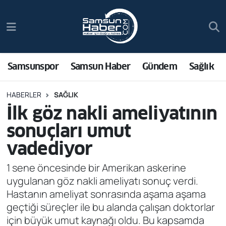
Samsunspor
Hava Durumu
Samsun Haber
Trafik Durumu
Samsunspor
Samsun Haber
Gündem
Sağlık
Sağlık
Süper Lig Puan Durumu ve Fikstür
HABERLER
SAĞLIK
İlk göz nakli ameliyatının
Asayiş
Tüm Manşetler
sonuçları umut
Bilim ve Teknoloji
Son Dakika Haberleri
vadediyor
Bölge
Haber Arşivi
1 sene öncesinde bir Amerikan askerine
uygulanan göz nakli ameliyatı sonuç verdi.
Dünya
Hastanın ameliyat sonrasında aşama aşama
geçtiği süreçler ile bu alanda çalışan doktorlar
Ekonomi
için büyük umut kaynağı oldu. Bu kapsamda