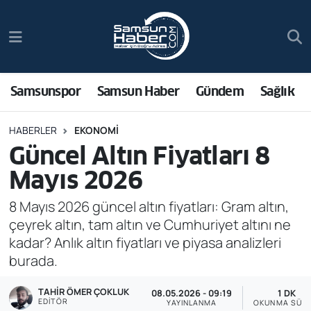
Samsunspor
Hava Durumu
Samsun Haber
Trafik Durumu
Samsunspor
Samsun Haber
Gündem
Sağlık
Sağlık
Süper Lig Puan Durumu ve Fikstür
HABERLER
EKONOMI
Güncel Altın Fiyatları 8
Asayiş
Tüm Manşetler
Mayıs 2026
Bilim ve Teknoloji
Son Dakika Haberleri
8 Mayıs 2026 güncel altın fiyatları: Gram altın,
çeyrek altın, tam altın ve Cumhuriyet altını ne
Bölge
Haber Arşivi
kadar? Anlık altın fiyatları ve piyasa analizleri
burada.
Dünya
TAHIR ÖMER ÇOKLUK
08.05.2026 - 09:19
1 DK
Ekonomi
EDITÖR
YAYINLANMA
OKUNMA SÜRE