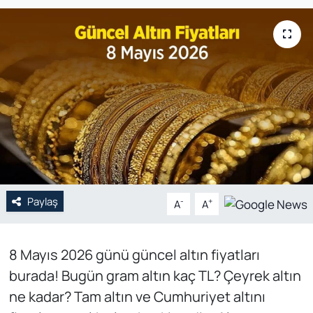
Genel
Gündem
Özel Haber
POLİTİKA
Siyaset
Paylaş
Spor
-
+
A
A
Web Tv
8 Mayıs 2026 günü güncel altın fiyatları
burada! Bugün gram altın kaç TL? Çeyrek altın
Yerel
ne kadar? Tam altın ve Cumhuriyet altını