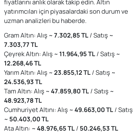
fiyatlarını anlık olarak takip edin. Altın
yatırımcıları için piyasalardaki son durum ve
uzman analizleri bu haberde.
Gram Altın: Alış ~
7.302,85 TL
/ Satış ~
7.303,77 TL
Çeyrek Altın: Alış ~
11.964,95 TL
/ Satış ~
12.268,46 TL
Yarım Altın: Alış ~
23.855,12 TL
/ Satış ~
24.536,93 TL
Tam Altın: Alış ~
47.859,80 TL
/ Satış ~
48.923,78 TL
Cumhuriyet Altını: Alış ~
49.663,00 TL
/ Satış
~
50.403,00 TL
Ata Altın: ~
48.976,65 TL
/
50.246,53 TL