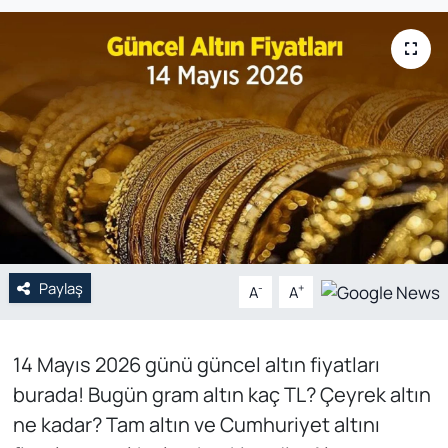
Genel
Gündem
Özel Haber
POLİTİKA
Siyaset
Paylaş
Spor
-
+
A
A
Web Tv
14 Mayıs 2026 günü güncel altın fiyatları
burada! Bugün gram altın kaç TL? Çeyrek altın
Yerel
ne kadar? Tam altın ve Cumhuriyet altını