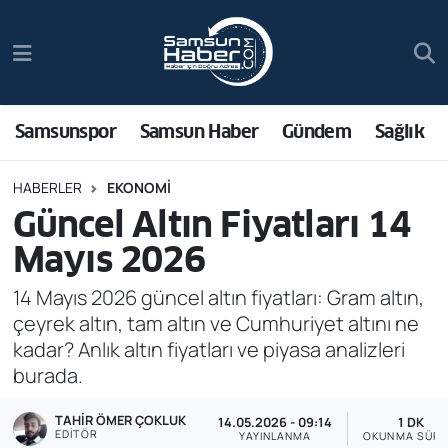
Samsunspor
Hava Durumu
Samsun Haber
Trafik Durumu
Samsunspor
Samsun Haber
Gündem
Sağlık
Sağlık
Süper Lig Puan Durumu ve Fikstür
HABERLER
EKONOMI
Güncel Altın Fiyatları 14
Asayiş
Tüm Manşetler
Mayıs 2026
Bilim ve Teknoloji
Son Dakika Haberleri
14 Mayıs 2026 güncel altın fiyatları: Gram altın,
çeyrek altın, tam altın ve Cumhuriyet altını ne
Bölge
Haber Arşivi
kadar? Anlık altın fiyatları ve piyasa analizleri
burada.
Dünya
TAHIR ÖMER ÇOKLUK
14.05.2026 - 09:14
1 DK
Ekonomi
EDITÖR
YAYINLANMA
OKUNMA SÜRE