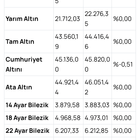
5
22.276,3
Yarım Altın
21.712,03
%0,00
5
43.560,1
44.416,4
Tam Altın
%0,00
9
6
Cumhuriyet
45.136,0
45.820,0
%-0,51
Altını
0
0
44.921,4
46.051,4
Ata Altın
%0,00
4
2
14 Ayar Bilezik
3.879,58
3.883,03
%0,00
18 Ayar Bilezik
4.968,58
4.973,01
%0,00
22 Ayar Bilezik
6.207,33
6.212,85
%0,00