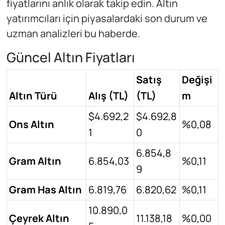
fiyatlarını anlık olarak takip edin. Altın
yatırımcıları için piyasalardaki son durum ve
uzman analizleri bu haberde.
Güncel Altın Fiyatları
Satış
Değişi
Altın Türü
Alış (TL)
(TL)
m
$4.692,2
$4.692,8
Ons Altın
%0,08
1
0
6.854,8
Gram Altın
6.854,03
%0,11
9
Gram Has Altın
6.819,76
6.820,62
%0,11
10.890,0
Çeyrek Altın
11.138,18
%0,00