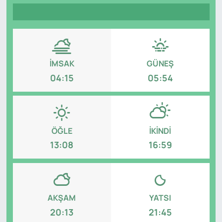
Genel
Gündem
İMSAK
GÜNEŞ
Özel Haber
04:15
05:54
POLİTİKA
Siyaset
ÖĞLE
İKINDI
Spor
13:08
16:59
Web Tv
Yerel
AKŞAM
YATSI
20:13
21:45