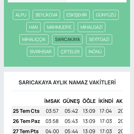
ALPU
BEYLİKOVA
ESKİŞEHİR
GÜNYÜZÜ
HAN
MAHMUDİYE
MİHALGAZİ
MİHALIÇÇIK
SARICAKAYA
SEYİTGAZİ
SİVRİHİSAR
ÇİFTELER
İNÖNÜ
SARICAKAYA AYLIK NAMAZ VAKITLERI
İMSAK
GÜNEŞ
ÖĞLE
İKINDI
AKŞAM
25 Tem Cts
03:57
05:42
13:09
17:04
20:26
26 Tem Paz
03:58
05:43
13:09
17:03
20:25
27 Tem Pts
04:00
05:44
13:09
17:03
20:24