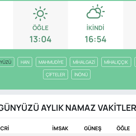
ÖĞLE
İKINDI
13:04
16:54
YÜZÜ
HAN
MAHMUDİYE
MİHALGAZİ
MİHALIÇÇIK
ÇİFTELER
İNÖNÜ
GÜNYÜZÜ AYLIK NAMAZ VAKITLER
İCRİ
İMSAK
GÜNEŞ
ÖĞLE