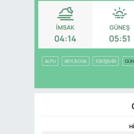
Genel
Gündem
İMSAK
GÜNEŞ
04:14
05:51
Özel Haber
POLİTİKA
ALPU
BEYLİKOVA
ESKİŞEHİR
GÜN
Siyaset
Spor
Web Tv
Yerel
H