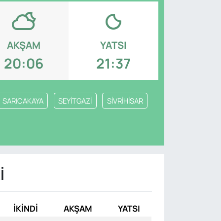
AKŞAM
YATSI
20:06
21:37
SARICAKAYA
SEYİTGAZİ
SİVRİHİSAR
I
İKINDI
AKŞAM
YATSI