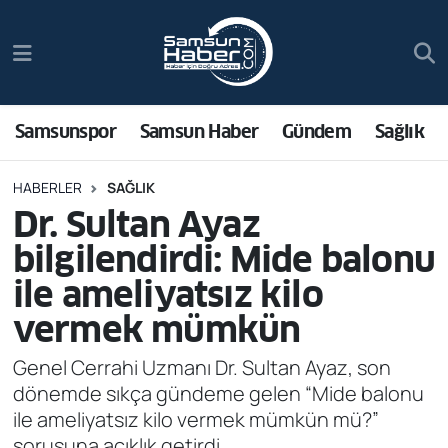
Samsunspor
Hava Durumu
Samsun Haber
Trafik Durumu
Samsunspor
Samsun Haber
Gündem
Sağlık
Sağlık
Süper Lig Puan Durumu ve Fikstür
HABERLER
SAĞLIK
Dr. Sultan Ayaz
Asayiş
Tüm Manşetler
bilgilendirdi: Mide balonu
Bilim ve Teknoloji
Son Dakika Haberleri
ile ameliyatsız kilo
vermek mümkün
Bölge
Haber Arşivi
Genel Cerrahi Uzmanı Dr. Sultan Ayaz, son
Dünya
dönemde sıkça gündeme gelen “Mide balonu
ile ameliyatsız kilo vermek mümkün mü?”
Ekonomi
sorusuna açıklık getirdi.