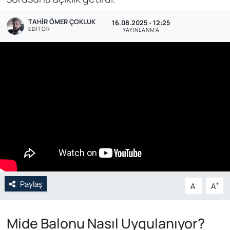
Genel
TAHIR ÖMER ÇOKLUK
16.08.2025 - 12:25
EDITÖR
YAYINLANMA
Gündem
Özel Haber
POLİTİKA
Siyaset
Spor
Web Tv
Paylaş
-
+
A
A
Yerel
Mide Balonu Nasıl Uygulanıyor?