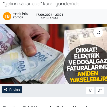
"gelirin kadar öde" kuralı gündemde.
Genel
TE BILISIM
17.09.2024 - 23:21
EDITÖR
YAYINLANMA
Gündem
Özel Haber
POLİTİKA
Siyaset
Spor
Web Tv
Paylaş
-
+
A
A
Yerel