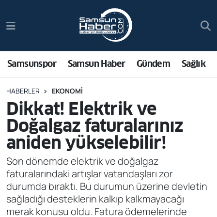
Samsunspor
Hava Durumu
Samsun Haber
Trafik Durumu
Samsunspor
Samsun Haber
Gündem
Sağlık
Sağlık
Süper Lig Puan Durumu ve Fikstür
HABERLER
EKONOMI
Dikkat! Elektrik ve
Asayiş
Tüm Manşetler
Doğalgaz faturalarınız
Bilim ve Teknoloji
Son Dakika Haberleri
aniden yükselebilir!
Bölge
Haber Arşivi
Son dönemde elektrik ve doğalgaz
faturalarındaki artışlar vatandaşları zor
Dünya
durumda bıraktı. Bu durumun üzerine devletin
sağladığı desteklerin kalkıp kalkmayacağı
Ekonomi
merak konusu oldu. Fatura ödemelerinde