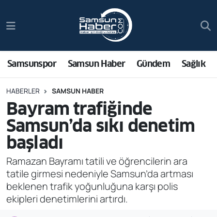
Samsunspor
Hava Durumu
Samsun Haber
Trafik Durumu
Samsunspor
Samsun Haber
Gündem
Sağlık
Sağlık
Süper Lig Puan Durumu ve Fikstür
HABERLER
SAMSUN HABER
Bayram trafiğinde
Asayiş
Tüm Manşetler
Samsun’da sıkı denetim
Bilim ve Teknoloji
Son Dakika Haberleri
başladı
Bölge
Haber Arşivi
Ramazan Bayramı tatili ve öğrencilerin ara
tatile girmesi nedeniyle Samsun’da artması
Dünya
beklenen trafik yoğunluğuna karşı polis
ekipleri denetimlerini artırdı.
Ekonomi