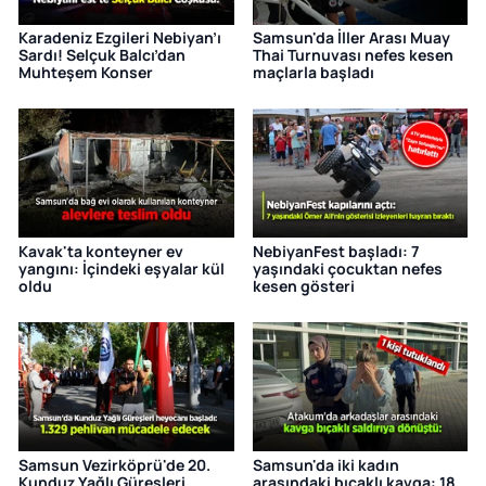
Karadeniz Ezgileri Nebiyan’ı
Samsun'da İller Arası Muay
Sardı! Selçuk Balcı’dan
Thai Turnuvası nefes kesen
Muhteşem Konser
maçlarla başladı
Kavak'ta konteyner ev
NebiyanFest başladı: 7
yangını: İçindeki eşyalar kül
yaşındaki çocuktan nefes
oldu
kesen gösteri
Samsun Vezirköprü'de 20.
Samsun'da iki kadın
Kunduz Yağlı Güreşleri
arasındaki bıçaklı kavga: 18