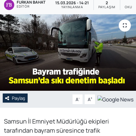
FURKAN BAHAT
15.03.2026 - 14:21
2
EDITÖR
YAYINLANMA
PAYLAŞIM
OKUNM
Genel
Gündem
Özel Haber
POLİTİKA
Siyaset
Spor
Paylaş
-
+
A
A
Web Tv
Yerel
Samsun İl Emniyet Müdürlüğü ekipleri
tarafından bayram süresince trafik