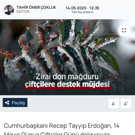
TAHIR ÖMER ÇOKLUK
14.05.2025 - 12:35
Genel
EDITÖR
YAYINLANMA
Gündem
Özel Haber
POLİTİKA
Siyaset
Spor
Paylaş
Web Tv
-
+
A
A
Yerel
Cumhurbaşkanı Recep Tayyip Erdoğan, 14
Mayıs Dünya Çiftçiler Günü dolayısıyla