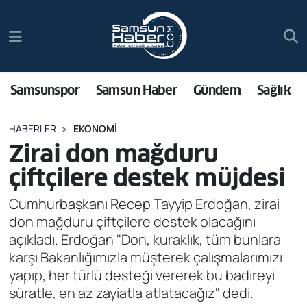
Samsunspor
Hava Durumu
Samsun Haber
Trafik Durumu
Samsunspor
Samsun Haber
Gündem
Sağlık
Sağlık
Süper Lig Puan Durumu ve Fikstür
HABERLER
EKONOMI
Zirai don mağduru
Asayiş
Tüm Manşetler
çiftçilere destek müjdesi
Bilim ve Teknoloji
Son Dakika Haberleri
Cumhurbaşkanı Recep Tayyip Erdoğan, zirai
don mağduru çiftçilere destek olacağını
Bölge
Haber Arşivi
açıkladı. Erdoğan "Don, kuraklık, tüm bunlara
karşı Bakanlığımızla müşterek çalışmalarımızı
Dünya
yapıp, her türlü desteği vererek bu badireyi
süratle, en az zayiatla atlatacağız" dedi.
Ekonomi