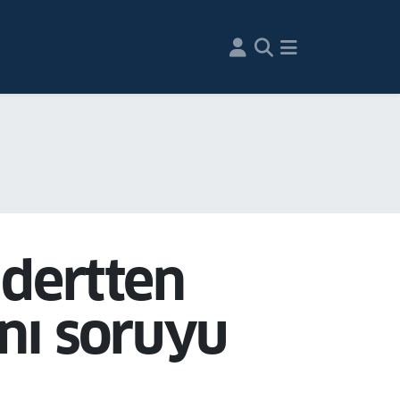
 dertten
nı soruyu