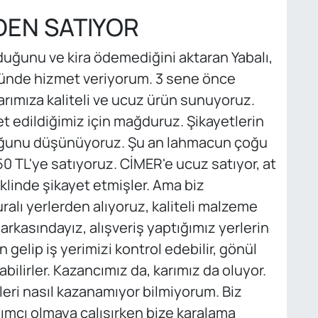
DEN SATIYOR
lduğunu ve kira ödemediğini aktaran Yabalı,
öründe hizmet veriyorum. 3 sene önce
rımıza kaliteli ve ucuz ürün sunuyoruz.
 edildiğimiz için mağduruz. Şikayetlerin
uğunu düşünüyoruz. Şu an lahmacun çoğu
50 TL'ye satıyoruz. CİMER'e ucuz satıyor, at
linde şikayet etmişler. Ama biz
ralı yerlerden alıyoruz, kaliteli malzeme
arkasındayız, alışveriş yaptığımız yerlerin
n gelip iş yerimizi kontrol edebilir, gönül
abilirler. Kazancımız da, karımız da oluyor.
eri nasıl kazanamıyor bilmiyorum. Biz
ımcı olmaya çalışırken bize karalama