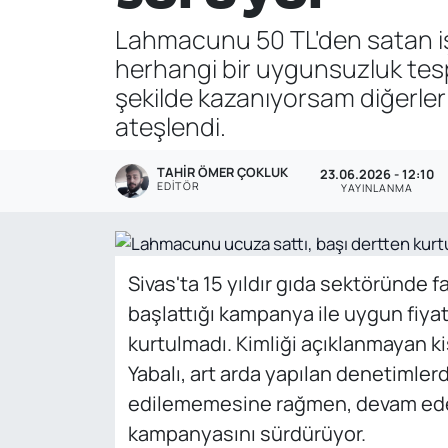
Lahmacunu 50 TL'den satan iş
Genel
herhangi bir uygunsuzluk tesp
Gündem
şekilde kazanıyorsam diğerleri
ateşlendi.
Özel Haber
TAHIR ÖMER ÇOKLUK
23.06.2026 - 12:10
POLİTİKA
EDITÖR
YAYINLANMA
Siyaset
Sivas'ta 15 yıldır gıda sektöründe f
Spor
başlattığı kampanya ile uygun fiya
kurtulmadı. Kimliği açıklanmayan kiş
Web Tv
Yabalı, art arda yapılan denetimler
Yerel
edilememesine rağmen, devam eden
kampanyasını sürdürüyor.