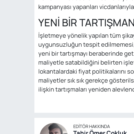
kampanyası yapanları vicdanlarıyla
YENİ BİR TARTIŞMANI
İşletmeye yönelik yapılan tüm şik
uygunsuzluğun tespit edilmemesi, 
yeni bir tartışmayı beraberinde geti
maliyetle satabildiğini belirten iş
lokantalardaki fiyat politikalarını
maliyetler sık sık gerekçe gösterils
ilişkin tartışmaları yeniden alevlend
EDITÖR HAKKINDA
Tahir Ömer Çokluk