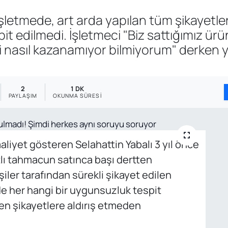
letmede, art arda yapılan tüm şikayetle
it edilmedi. İşletmeci "Biz sattığımız ür
 nasıl kazanamıyor bilmiyorum" derken yen
2
1 DK
PAYLAŞIM
OKUNMA SÜRESI
aaliyet gösteren Selahattin Yabalı 3 yıl önce
tlı tahmacun satınca başı dertten
iler tarafından sürekli şikayet edilen
de her hangi bir uygunsuzluk tespit
 şikayetlere aldırış etmeden