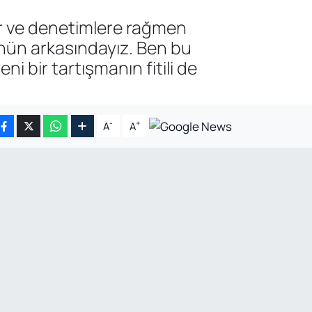
r ve denetimlere rağmen
ünün arkasındayız. Ben bu
i bir tartışmanın fitili de
-
+
A
A