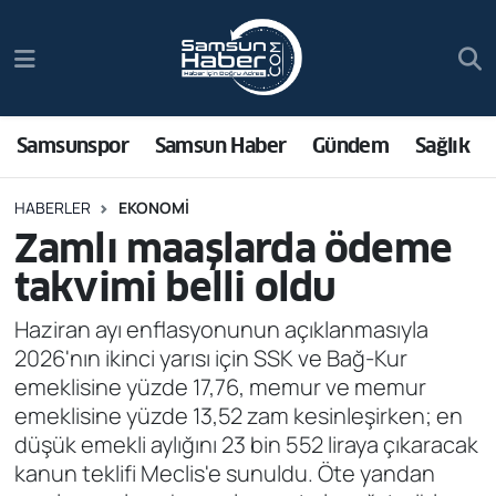
Samsunspor
Hava Durumu
Samsun Haber
Trafik Durumu
Samsunspor
Samsun Haber
Gündem
Sağlık
Sağlık
Süper Lig Puan Durumu ve Fikstür
HABERLER
EKONOMI
Zamlı maaşlarda ödeme
Asayiş
Tüm Manşetler
takvimi belli oldu
Bilim ve Teknoloji
Son Dakika Haberleri
Haziran ayı enflasyonunun açıklanmasıyla
2026'nın ikinci yarısı için SSK ve Bağ-Kur
Bölge
Haber Arşivi
emeklisine yüzde 17,76, memur ve memur
emeklisine yüzde 13,52 zam kesinleşirken; en
Dünya
düşük emekli aylığını 23 bin 552 liraya çıkaracak
kanun teklifi Meclis'e sunuldu. Öte yandan
Ekonomi