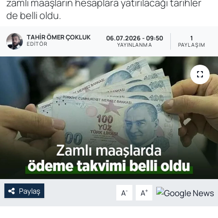
zamlı maaşların hesaplara yatırılacağı tarihler
de belli oldu.
Genel
TAHIR ÖMER ÇOKLUK
06.07.2026 - 09:50
1
Gündem
EDITÖR
YAYINLANMA
PAYLAŞIM
Özel Haber
POLİTİKA
Siyaset
Spor
Web Tv
Yerel
Paylaş
-
+
A
A