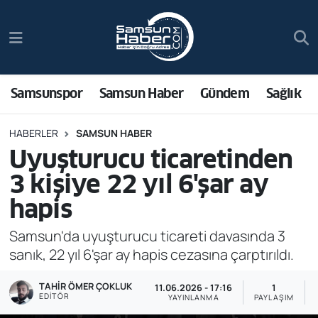
Samsunspor
Hava Durumu
Samsun Haber
Trafik Durumu
Samsunspor
Samsun Haber
Gündem
Sağlık
Sağlık
Süper Lig Puan Durumu ve Fikstür
HABERLER
SAMSUN HABER
Uyuşturucu ticaretinden
Asayiş
Tüm Manşetler
3 kişiye 22 yıl 6'şar ay
Bilim ve Teknoloji
Son Dakika Haberleri
hapis
Bölge
Haber Arşivi
Samsun'da uyuşturucu ticareti davasında 3
sanık, 22 yıl 6'şar ay hapis cezasına çarptırıldı.
Dünya
TAHIR ÖMER ÇOKLUK
11.06.2026 - 17:16
1
EDITÖR
YAYINLANMA
PAYLAŞIM
Ekonomi