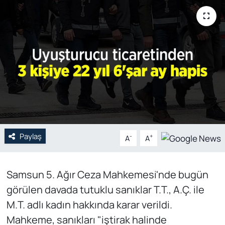
Genel
Gündem
Özel Haber
POLİTİKA
Siyaset
Paylaş
-
+
A
A
Spor
Web Tv
Samsun 5. Ağır Ceza Mahkemesi'nde bugün
görülen davada tutuklu sanıklar T.T., A.Ç. ile
Yerel
M.T. adlı kadın hakkında karar verildi.
Mahkeme, sanıkları "iştirak halinde