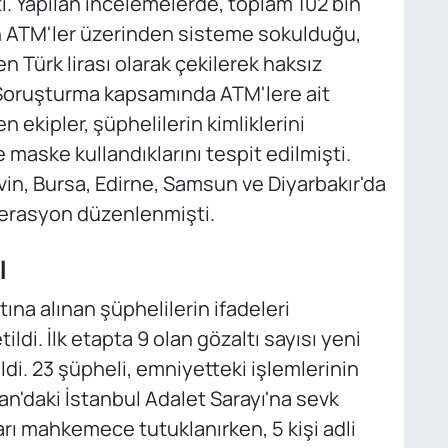
ti. Yapılan incelemelerde, toplam 102 bin
ın ATM'ler üzerinden sisteme sokulduğu,
n Türk lirası olarak çekilerek haksız
. Soruşturma kapsamında ATM'lere ait
n ekipler, şüphelilerin kimliklerini
maske kullandıklarını tespit edilmişti.
vin, Bursa, Edirne, Samsun ve Diyarbakır'da
perasyon düzenlenmişti.
ı
na alınan şüphelilerin ifadeleri
di. İlk etapta 9 olan gözaltı sayısı yeni
di. 23 şüpheli, emniyetteki işlemlerinin
'daki İstanbul Adalet Sarayı'na sevk
kları mahkemece tutuklanırken, 5 kişi adli