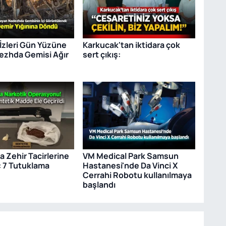
 İzleri Gün Yüzüne
Karkucak'tan iktidara çok
dezhda Gemisi Ağır
sert çıkış:
 Zehir Tacirlerine
VM Medical Park Samsun
: 7 Tutuklama
Hastanesi'nde Da Vinci X
Cerrahi Robotu kullanılmaya
başlandı