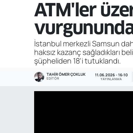
ATM'ler üze
Genel
vurgununda
Gündem
Özel Haber
İstanbul merkezli Samsun dahi
haksız kazanç sağladıkları be
POLİTİKA
şüpheliden 18'i tutuklandı.
Siyaset
TAHIR ÖMER ÇOKLUK
11.06.2026 - 16:10
EDITÖR
YAYINLANMA
Spor
Web Tv
Yerel