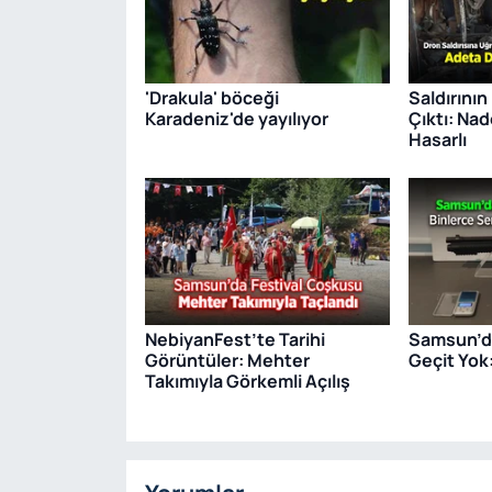
'Drakula' böceği
Saldırının
Karadeniz'de yayılıyor
Çıktı: Na
Hasarlı
NebiyanFest’te Tarihi
Samsun’da
Görüntüler: Mehter
Geçit Yok
Takımıyla Görkemli Açılış