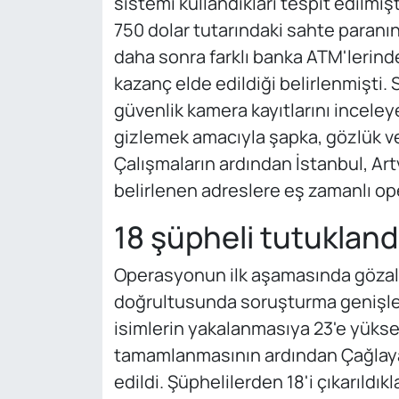
sistemi kullandıkları tespit edilmiş
750 dolar tutarındaki sahte paran
daha sonra farklı banka ATM'lerinde
kazanç elde edildiği belirlenmişti
güvenlik kamera kayıtlarını inceleye
gizlemek amacıyla şapka, gözlük ve 
Çalışmaların ardından İstanbul, Art
belirlenen adreslere eş zamanlı o
18 şüpheli tutukland
Operasyonun ilk aşamasında gözaltı
doğrultusunda soruşturma genişletil
isimlerin yakalanmasıya 23'e yüksel
tamamlanmasının ardından Çağlayan
edildi. Şüphelilerden 18'i çıkarıldı