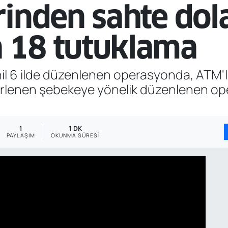
rinden sahte dol
 18 tutuklama
l 6 ilde düzenlenen operasyonda, ATM'le
lirlenen şebekeye yönelik düzenlenen op
1
1 DK
PAYLAŞIM
OKUNMA SÜRESI