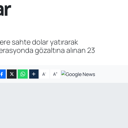
ar
re sahte dolar yatırarak
erasyonda gözaltına alınan 23
-
+
A
A