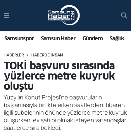
Samsunspor
Hava Durumu
Samsun Haber
Trafik Durumu
Samsunspor
Samsun Haber
Gündem
Sağlık
Sağlık
Süper Lig Puan Durumu ve Fikstür
HABERLER
HABERDE INSAN
TOKİ başvuru sırasında
Asayiş
Tüm Manşetler
yüzlerce metre kuyruk
Bilim ve Teknoloji
Son Dakika Haberleri
oluştu
Bölge
Haber Arşivi
Yüzyılın Konut Projesi'ne başvuruların
başlamasıyla birlikte erken saatlerden itibaren
Dünya
ilgili şubelerinin önünde yüzlerce metre kuyruk
oluşurken, ev sahibi olmak isteyen vatandaşlar
Ekonomi
saatlerce sıra bekledi.