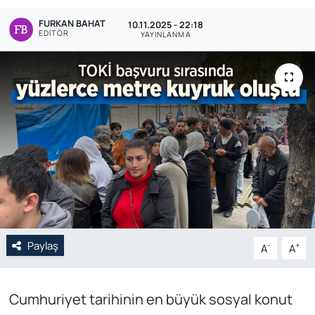
FURKAN BAHAT
Genel
10.11.2025 - 22:18
EDITÖR
YAYINLANMA
Gündem
Özel Haber
POLİTİKA
Siyaset
Spor
Web Tv
Paylaş
-
+
A
A
Yerel
Cumhuriyet tarihinin en büyük sosyal konut