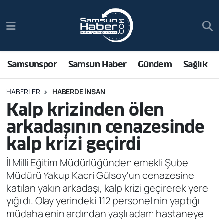
Samsunspor
Hava Durumu
Samsun Haber
Trafik Durumu
Samsunspor
Samsun Haber
Gündem
Sağlık
Sağlık
Süper Lig Puan Durumu ve Fikstür
HABERLER
HABERDE INSAN
Kalp krizinden ölen
Asayiş
Tüm Manşetler
arkadaşının cenazesinde
Bilim ve Teknoloji
Son Dakika Haberleri
kalp krizi geçirdi
Bölge
Haber Arşivi
İl Milli Eğitim Müdürlüğünden emekli Şube
Müdürü Yakup Kadri Gülsoy'un cenazesine
Dünya
katılan yakın arkadaşı, kalp krizi geçirerek yere
yığıldı. Olay yerindeki 112 personelinin yaptığı
Ekonomi
müdahalenin ardından yaşlı adam hastaneye