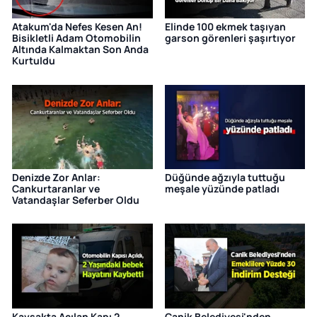
Atakum'da Nefes Kesen An!
Elinde 100 ekmek taşıyan
Bisikletli Adam Otomobilin
garson görenleri şaşırtıyor
Altında Kalmaktan Son Anda
Kurtuldu
Denizde Zor Anlar:
Düğünde ağzıyla tuttuğu
Cankurtaranlar ve
meşale yüzünde patladı
Vatandaşlar Seferber Oldu
Kavşakta Açılan Kapı 2
Canik Belediyesi'nden