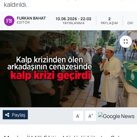
kaldırıldı.
Genel
FURKAN BAHAT
10.06.2026 - 22:02
2
EDITÖR
YAYINLANMA
PAYLAŞIM
OKUN
Gündem
Özel Haber
POLİTİKA
Siyaset
Spor
Web Tv
Paylaş
-
+
A
A
Yerel