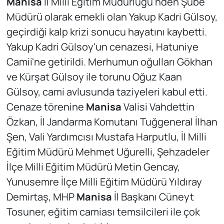
Manisa
İl Milli Eğitim Müdürlüğü'nden Şube
Müdürü olarak emekli olan Yakup Kadri Gülsoy,
geçirdiği kalp krizi sonucu hayatını kaybetti.
Yakup Kadri Gülsoy'un cenazesi, Hatuniye
Camii'ne getirildi. Merhumun oğulları Gökhan
ve Kürşat Gülsoy ile torunu Oğuz Kaan
Gülsoy, cami avlusunda taziyeleri kabul etti.
Cenaze törenine
Manisa
Valisi Vahdettin
Özkan, İl Jandarma Komutanı Tuğgeneral İlhan
Şen, Vali Yardımcısı Mustafa Harputlu, İl Milli
Eğitim Müdürü Mehmet Uğurelli, Şehzadeler
İlçe Milli Eğitim Müdürü Metin Gencay,
Yunusemre İlçe Milli Eğitim Müdürü Yıldıray
Demirtaş, MHP
Manisa
İl Başkanı Cüneyt
Tosuner, eğitim camiası temsilcileri ile çok