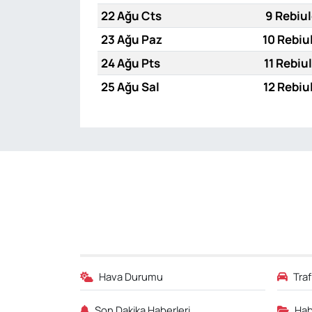
22 Ağu Cts
9 Rebiul
23 Ağu Paz
10 Rebiu
24 Ağu Pts
11 Rebiu
25 Ağu Sal
12 Rebiu
Hava Durumu
Tra
Son Dakika Haberleri
Hab