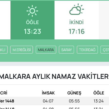
ÖĞLE
İKINDI
13:23
17:16
KLI
M.EREĞLİSİ
MALKARA
SARAY
TEKİRDAĞ
ÇE
MALKARA AYLIK NAMAZ VAKITLER
İCRİ
İMSAK
GÜNEŞ
ÖĞLE
fer 1448
04:07
05:55
13:24