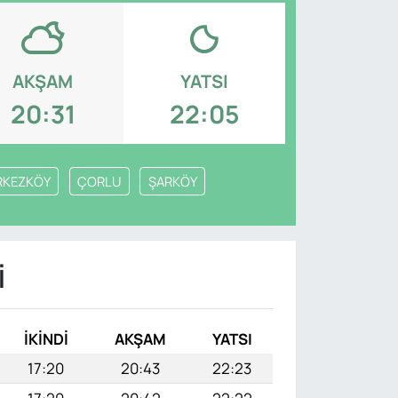
AKŞAM
YATSI
20:31
22:05
RKEZKÖY
ÇORLU
ŞARKÖY
I
İKINDI
AKŞAM
YATSI
17:20
20:43
22:23