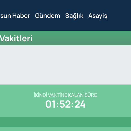
sun Haber
Gündem
Sağlık
Asayiş
akitleri
İKINDI VAKTINE KALAN SÜRE
01:52:24