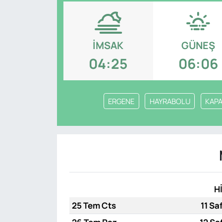
Genel
Gündem
İMSAK
GÜNEŞ
04:25
06:06
Özel Haber
POLİTİKA
ERGENE
HAYRABOLU
KAPA
Siyaset
Spor
Web Tv
H
Yerel
25 Tem Cts
11 Sa