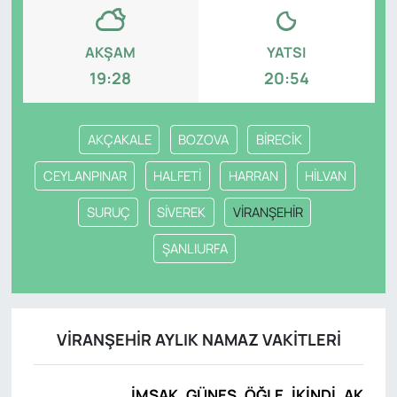
AKŞAM
YATSI
19:28
20:54
AKÇAKALE
BOZOVA
BİRECİK
CEYLANPINAR
HALFETİ
HARRAN
HİLVAN
SURUÇ
SİVEREK
VİRANŞEHİR
ŞANLIURFA
VİRANŞEHİR AYLIK NAMAZ VAKITLERI
İMSAK
GÜNEŞ
ÖĞLE
İKINDI
AKŞAM