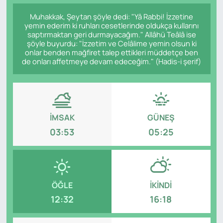
Muhakkak, Şeytan şöyle dedi: "Yâ Rabbi! İzzetine
Genel
yemin ederim ki ruhları cesetlerinde oldukça kullarını
saptırmaktan geri durmayacağım." Allâhü Teâlâ ise
Gündem
şöyle buyurdu: "İzzetim ve Celâlime yemin olsun ki
onlar benden mağfiret talep ettikleri müddetçe ben
de onları affetmeye devam edeceğim." (Hadis-i şerif)
Özel Haber
POLİTİKA
İMSAK
GÜNEŞ
Siyaset
03:53
05:25
Spor
Web Tv
ÖĞLE
İKINDI
Yerel
12:32
16:18