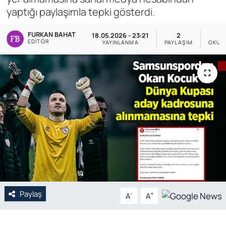
yaptığı paylaşımla tepki gösterdi.
Genel
FURKAN BAHAT
18.05.2026 - 23:21
2
EDITÖR
Gündem
YAYINLANMA
PAYLAŞIM
OKUN
Özel Haber
POLİTİKA
Siyaset
Spor
Web Tv
Paylaş
-
+
A
A
Yerel