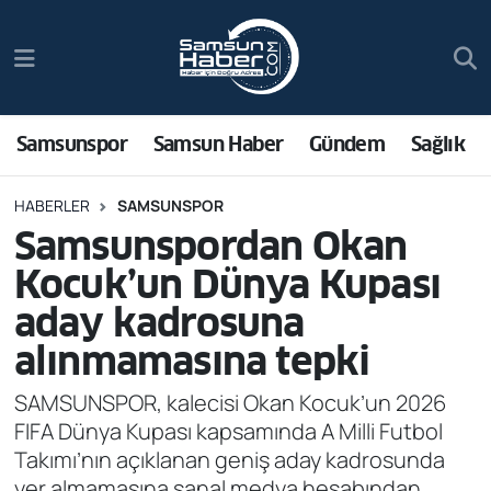
Samsunspor
Hava Durumu
Samsun Haber
Trafik Durumu
Samsunspor
Samsun Haber
Gündem
Sağlık
Sağlık
Süper Lig Puan Durumu ve Fikstür
HABERLER
SAMSUNSPOR
Samsunspordan Okan
Asayiş
Tüm Manşetler
Kocuk’un Dünya Kupası
Bilim ve Teknoloji
Son Dakika Haberleri
aday kadrosuna
alınmamasına tepki
Bölge
Haber Arşivi
SAMSUNSPOR, kalecisi Okan Kocuk’un 2026
Dünya
FIFA Dünya Kupası kapsamında A Milli Futbol
Takımı’nın açıklanan geniş aday kadrosunda
Ekonomi
yer almamasına sanal medya hesabından