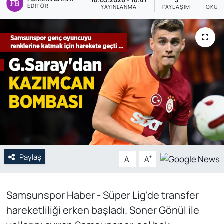
18.05.2026 - 18:41
3
EDITÖR
YAYINLANMA
PAYLAŞIM
OKUN
Genel
Gündem
Özel Haber
POLİTİKA
Siyaset
Spor
Paylaş
-
+
A
A
Web Tv
Samsunspor Haber - Süper Lig'de transfer
Yerel
hareketliliği erken başladı. Soner Gönül ile