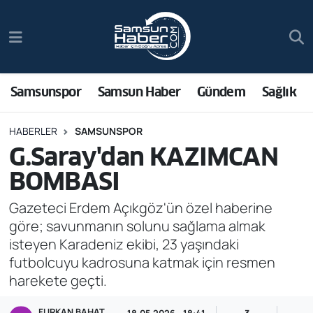
Samsunspor
Hava Durumu
Samsun Haber
Trafik Durumu
Samsunspor
Samsun Haber
Gündem
Sağlık
Sağlık
Süper Lig Puan Durumu ve Fikstür
HABERLER
SAMSUNSPOR
G.Saray'dan KAZIMCAN
Asayiş
Tüm Manşetler
BOMBASI
Bilim ve Teknoloji
Son Dakika Haberleri
Gazeteci Erdem Açıkgöz'ün özel haberine
göre; savunmanın solunu sağlama almak
Bölge
Haber Arşivi
isteyen Karadeniz ekibi, 23 yaşındaki
futbolcuyu kadrosuna katmak için resmen
Dünya
harekete geçti.
Ekonomi
FURKAN BAHAT