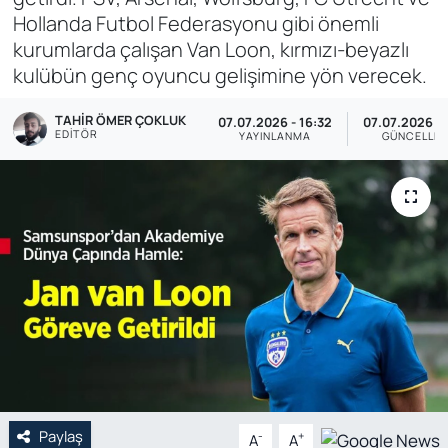
Hollanda Futbol Federasyonu gibi önemli
Genel
kurumlarda çalışan Van Loon, kırmızı-beyazlı
kulübün genç oyuncu gelişimine yön verecek.
Gündem
TAHIR ÖMER ÇOKLUK
07.07.2026 - 16:32
07.07.2026 - 
Özel Haber
EDITÖR
YAYINLANMA
GÜNCELLE
POLİTİKA
Siyaset
Spor
Web Tv
Yerel
Paylaş
-
+
A
A