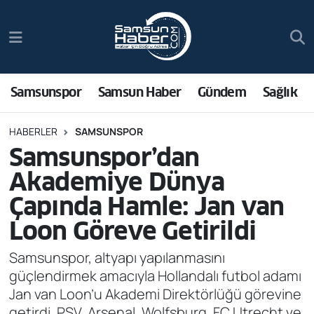
Samsunspor
Hava Durumu
Samsun Haber
Trafik Durumu
Samsunspor
Samsun Haber
Gündem
Sağlık
Sağlık
Süper Lig Puan Durumu ve Fikstür
HABERLER
SAMSUNSPOR
Samsunspor’dan
Asayiş
Tüm Manşetler
Akademiye Dünya
Bilim ve Teknoloji
Son Dakika Haberleri
Çapında Hamle: Jan van
Loon Göreve Getirildi
Bölge
Haber Arşivi
Samsunspor, altyapı yapılanmasını
Dünya
güçlendirmek amacıyla Hollandalı futbol adamı
Jan van Loon’u Akademi Direktörlüğü görevine
Ekonomi
getirdi. PSV, Arsenal, Wolfsburg, FC Utrecht ve