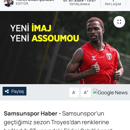
07.07.2026 - 15:27
1
EDITÖR
YAYINLANMA
PAYLAŞIM
Genel
Gündem
Özel Haber
POLİTİKA
Siyaset
Spor
Paylaş
-
+
A
A
Web Tv
Samsunspor Haber -
Samsunspor’un
Yerel
geçtiğimiz sezon Troyes’dan renklerine