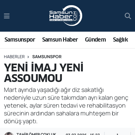
Samsunspor
Hava Durumu
Samsun Haber
Trafik Durumu
Samsunspor
Samsun Haber
Gündem
Sağlık
Sağlık
Süper Lig Puan Durumu ve Fikstür
HABERLER
SAMSUNSPOR
YENİ İMAJ YENİ
Asayiş
Tüm Manşetler
ASSOUMOU
Bilim ve Teknoloji
Son Dakika Haberleri
Mart ayında yaşadığı ağır diz sakatlığı
nedeniyle uzun süre takımdan ayrı kalan genç
Bölge
Haber Arşivi
yetenek, aylar süren tedavi ve rehabilitasyon
sürecinin ardından sahalara muhteşem bir
Dünya
dönüş yaptı.
Ekonomi
TAHIR ÖMER ÇOKLUK