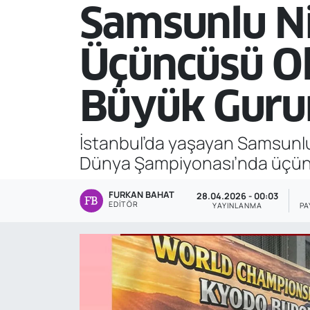
Samsunlu N
Genel
Üçüncüsü Ol
Gündem
Büyük Guru
Özel Haber
POLİTİKA
İstanbul’da yaşayan Samsunl
Dünya Şampiyonası’nda üçüncü
Siyaset
FURKAN BAHAT
28.04.2026 - 00:03
Spor
EDITÖR
YAYINLANMA
PA
Web Tv
Yerel