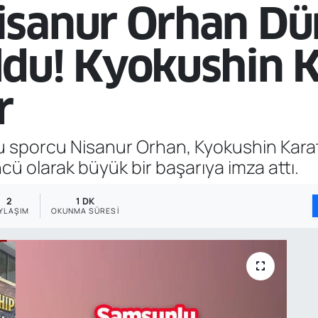
isanur Orhan D
du! Kyokushin K
r
u sporcu Nisanur Orhan, Kyokushin Kara
 olarak büyük bir başarıya imza attı.
2
1 DK
YLAŞIM
OKUNMA SÜRESI