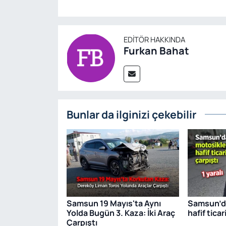
EDITÖR HAKKINDA
Furkan Bahat
Bunlar da ilginizi çekebilir
Samsun 19 Mayıs'ta Aynı
Samsun’da
Yolda Bugün 3. Kaza: İki Araç
hafif ticar
Çarpıştı