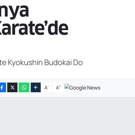
ünya
arate’de
te Kyokushin Budokai Do
-
+
A
A