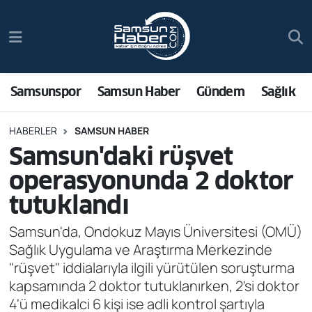
Samsunspor
Hava Durumu
Samsun Haber
Trafik Durumu
Samsunspor
Samsun Haber
Gündem
Sağlık
Sağlık
Süper Lig Puan Durumu ve Fikstür
HABERLER
SAMSUN HABER
Samsun'daki rüşvet
Asayiş
Tüm Manşetler
operasyonunda 2 doktor
Bilim ve Teknoloji
Son Dakika Haberleri
tutuklandı
Bölge
Haber Arşivi
Samsun'da, Ondokuz Mayıs Üniversitesi (OMÜ)
Sağlık Uygulama ve Araştırma Merkezinde
Dünya
"rüşvet" iddialarıyla ilgili yürütülen soruşturma
kapsamında 2 doktor tutuklanırken, 2'si doktor
Ekonomi
4'ü medikalci 6 kişi ise adli kontrol şartıyla