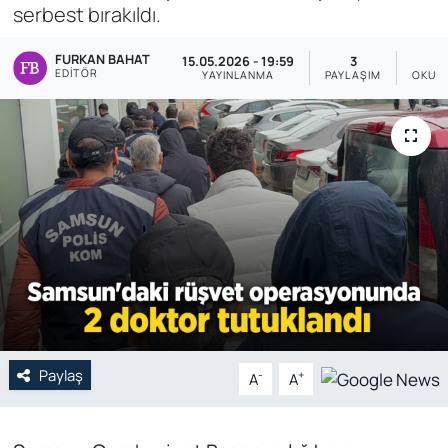
serbest bırakıldı.
Genel
FURKAN BAHAT
15.05.2026 - 19:59
3
EDITÖR
YAYINLANMA
PAYLAŞIM
OKUN
Gündem
Özel Haber
POLİTİKA
Siyaset
Spor
Web Tv
Paylaş
-
+
A
A
Yerel