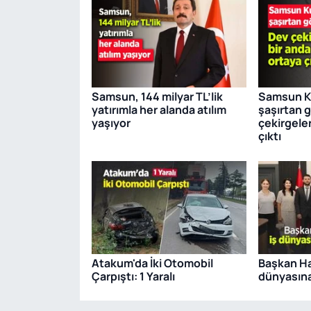
Samsun, 144 milyar TL’lik
Samsun Ku
yatırımla her alanda atılım
şaşırtan 
yaşıyor
çekirgeler
çıktı
Atakum'da İki Otomobil
Başkan Ha
Çarpıştı: 1 Yaralı
dünyasına