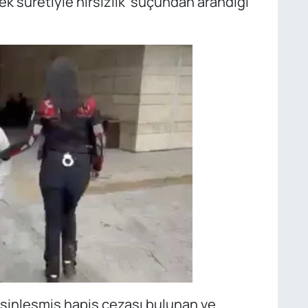
mek suretiyle hırsızlık' suçundan arandığı
kesinleşmiş hapis cezası bulunan ve