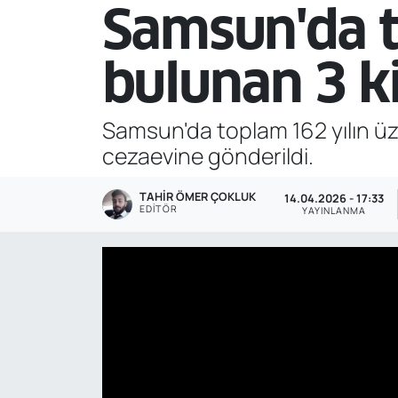
Samsun'da t
Genel
bulunan 3 k
Gündem
Özel Haber
Samsun'da toplam 162 yılın ü
cezaevine gönderildi.
POLİTİKA
TAHIR ÖMER ÇOKLUK
14.04.2026 - 17:33
EDITÖR
Siyaset
YAYINLANMA
Spor
Web Tv
Yerel