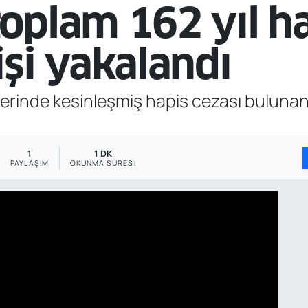
oplam 162 yıl ha
işi yakalandı
zerinde kesinleşmiş hapis cezası buluna
1
1 DK
PAYLAŞIM
OKUNMA SÜRESI