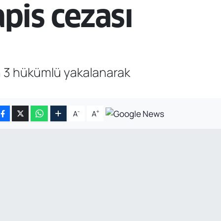
pis cezası
n 3 hükümlü yakalanarak
-
+
A
A