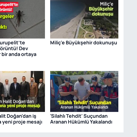
rupelit’te
Miliç'e Büyükşehir dokunuşu
görüntü! Dev
 bir anda ortaya
lit Doğan'dan iş
'Silahlı Tehdit' Suçundan
 yeni proje mesajı
Aranan Hükümlü Yakalandı