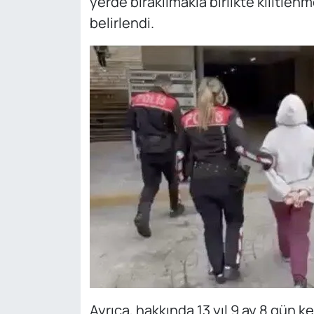
yerde bırakılmakla birlikte kilitlen
belirlendi.
Ayrıca, hakkında 13 yıl 9 ay 8 gün 