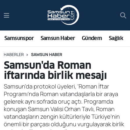
Samsunspor
Hava Durumu
Samsun Haber
Trafik Durumu
Samsunspor
Samsun Haber
Gündem
Sağlık
Sağlık
Süper Lig Puan Durumu ve Fikstür
HABERLER
SAMSUN HABER
Samsun'da Roman
Asayiş
Tüm Manşetler
iftarında birlik mesajı
Bilim ve Teknoloji
Son Dakika Haberleri
Samsun'da protokol üyeleri, ‘Roman İftar
Programı’nda Roman vatandaşlarla bir araya
Bölge
Haber Arşivi
gelerek aynı sofrada oruç açtı. Programda
konuşan Samsun Valisi Orhan Tavlı, Roman
Dünya
vatandaşların zengin kültürleriyle Türkiye’nin
önemli bir parçası olduğunu vurgulayarak birlik
Ekonomi