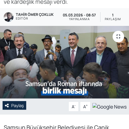
ve kardeşlik mesajı verdi.
Genel
TAHIR ÖMER ÇOKLUK
05.03.2026 - 08:57
1
EDITÖR
YAYINLANMA
PAYLAŞIM
Gündem
Özel Haber
POLİTİKA
Siyaset
Spor
Web Tv
Paylaş
-
+
A
A
Yerel
Samsun Büyükşehir Belediyesi ile Canik