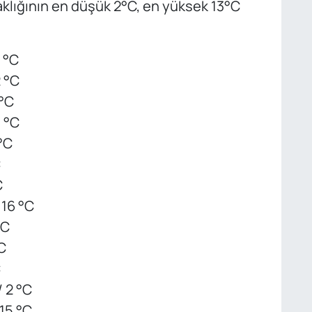
lığının en düşük 2°C, en yüksek 13°C
3 °C
2 °C
 °C
0 °C
 °C
C
C
 16 °C
°C
C
C
/ 2 °C
 15 °C