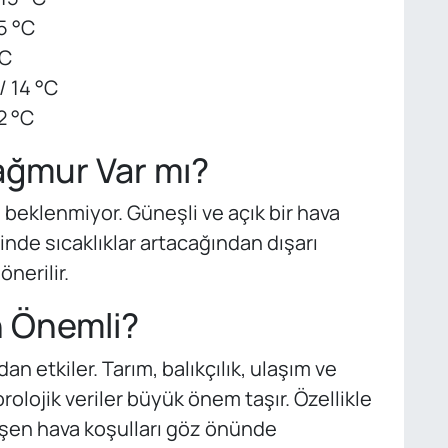
15 °C
°C
/ 14 °C
2 °C
ğmur Var mı?
beklenmiyor. Güneşli ve açık bir hava
inde sıcaklıklar artacağından dışarı
nerilir.
 Önemli?
etkiler. Tarım, balıkçılık, ulaşım ve
rolojik veriler büyük önem taşır. Özellikle
şen hava koşulları göz önünde