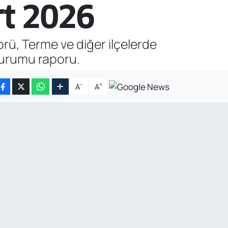
t 2026
ü, Terme ve diğer ilçelerde
durumu raporu.
-
+
A
A