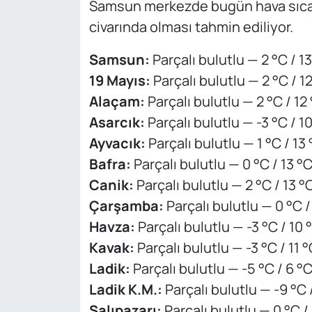
Samsun merkezde bugün hava sıcak
civarında olması tahmin ediliyor.
Samsun:
Parçalı bulutlu — 2 °C / 1
19 Mayıs:
Parçalı bulutlu — 2 °C / 1
Alaçam:
Parçalı bulutlu — 2 °C / 12
Asarcık:
Parçalı bulutlu — -3 °C / 1
Ayvacık:
Parçalı bulutlu — 1 °C / 13
Bafra:
Parçalı bulutlu — 0 °C / 13 °
Canik:
Parçalı bulutlu — 2 °C / 13 °
Çarşamba:
Parçalı bulutlu — 0 °C /
Havza:
Parçalı bulutlu — -3 °C / 10 
Kavak:
Parçalı bulutlu — -3 °C / 11 °
Ladik:
Parçalı bulutlu — -5 °C / 6 °
Ladik K.M.:
Parçalı bulutlu — -9 °C 
Salıpazarı:
Parçalı bulutlu — 0 °C /