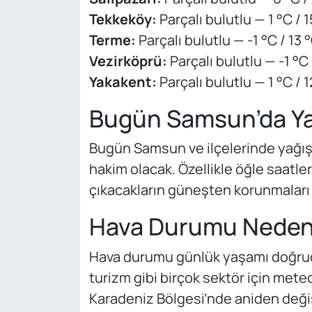
Tekkeköy:
Parçalı bulutlu — 1 °C / 
Terme:
Parçalı bulutlu — -1 °C / 13 
Vezirköprü:
Parçalı bulutlu — -1 °C 
Yakakent:
Parçalı bulutlu — 1 °C / 1
Bugün Samsun’da Ya
Bugün Samsun ve ilçelerinde yağış 
hakim olacak. Özellikle öğle saatler
çıkacakların güneşten korunmaları ö
Hava Durumu Neden
Hava durumu günlük yaşamı doğrudan 
turizm gibi birçok sektör için meteo
Karadeniz Bölgesi’nde aniden deği