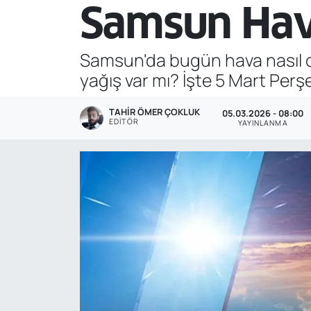
Samsun Hav
Genel
Samsun'da bugün hava nasıl ol
Gündem
yağış var mı? İşte 5 Mart Pe
Özel Haber
TAHIR ÖMER ÇOKLUK
05.03.2026 - 08:00
EDITÖR
YAYINLANMA
POLİTİKA
Siyaset
Spor
Web Tv
Yerel