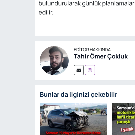
bulundurularak günlük planlamaları
edilir.
EDITÖR HAKKINDA
Tahir Ömer Çokluk
Bunlar da ilginizi çekebilir