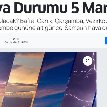
a Durumu 5 Mar
acak? Bafra, Canik, Çarşamba, Vezirköpr
rşembe gününe ait güncel Samsun hava 
2 DK
OKUNMA SÜRESI