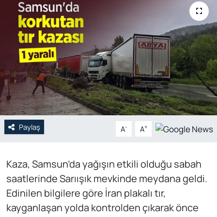
Genel
Gündem
Özel Haber
POLİTİKA
Siyaset
Paylaş
-
+
A
A
Spor
Kaza, Samsun’da yağışın etkili olduğu sabah
Web Tv
saatlerinde Sarıışık mevkinde meydana geldi.
Yerel
Edinilen bilgilere göre İran plakalı tır,
kayganlaşan yolda kontrolden çıkarak önce