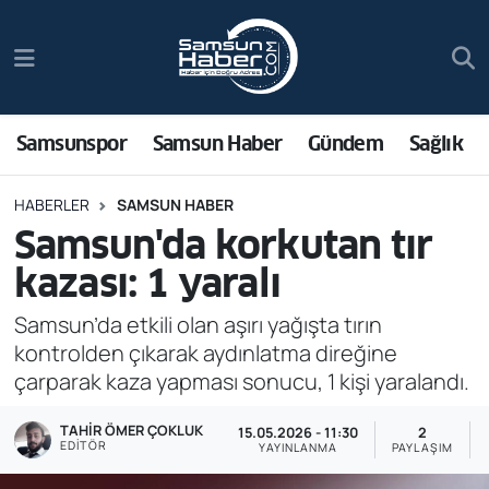
Samsunspor
Hava Durumu
Samsun Haber
Trafik Durumu
Samsunspor
Samsun Haber
Gündem
Sağlık
Sağlık
Süper Lig Puan Durumu ve Fikstür
HABERLER
SAMSUN HABER
Samsun'da korkutan tır
Asayiş
Tüm Manşetler
kazası: 1 yaralı
Bilim ve Teknoloji
Son Dakika Haberleri
Samsun’da etkili olan aşırı yağışta tırın
kontrolden çıkarak aydınlatma direğine
Bölge
Haber Arşivi
çarparak kaza yapması sonucu, 1 kişi yaralandı.
Dünya
TAHIR ÖMER ÇOKLUK
15.05.2026 - 11:30
2
EDITÖR
YAYINLANMA
PAYLAŞIM
Ekonomi