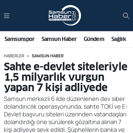
Samsunspor
Hava Durumu
Samsun Haber
Trafik Durumu
Samsunspor
Samsun Haber
Gündem
Sağlık
Sağlık
Süper Lig Puan Durumu ve Fikstür
HABERLER
SAMSUN HABER
Sahte e-devlet siteleriyle
Asayiş
Tüm Manşetler
1,5 milyarlık vurgun
Bilim ve Teknoloji
Son Dakika Haberleri
yapan 7 kişi adliyede
Bölge
Haber Arşivi
Samsun merkezli 6 ilde düzenlenen dev siber
dolandırıcılık operasyonunda, sahte TOKİ ve E-
Dünya
Devlet başvuru siteleri üzerinden vatandaşları
dolandırdığı öne sürülerek gözaltına alınan 7
Ekonomi
kişi adliyeye sevk edildi. Şüphelilerin banka ve