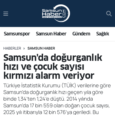
Samsunspor
Hava Durumu
Samsun Haber
Trafik Durumu
Samsunspor
Samsun Haber
Gündem
Sağlık
Sağlık
Süper Lig Puan Durumu ve Fikstür
HABERLER
SAMSUN HABER
Samsun'da doğurganlık
Asayiş
Tüm Manşetler
hızı ve çocuk sayısı
Bilim ve Teknoloji
Son Dakika Haberleri
kırmızı alarm veriyor
Bölge
Haber Arşivi
Türkiye İstatistik Kurumu (TÜİK) verilerine göre
Samsun’da doğurganlık hızı geçen yıla göre
Dünya
binde 1,34’ten 1,24’e düştü. 2014 yılında
Samsun'da 17 bin 559 olan doğan çocuk sayısı,
Ekonomi
2025 yılı itibarıyla 12 bin 576’ya geriledi. Bu