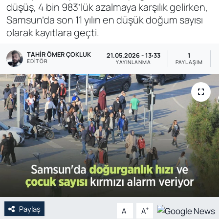
düşüş, 4 bin 983’lük azalmaya karşılık gelirken,
Genel
Samsun’da son 11 yılın en düşük doğum sayısı
olarak kayıtlara geçti.
Gündem
TAHIR ÖMER ÇOKLUK
21.05.2026 - 13:33
1
EDITÖR
YAYINLANMA
PAYLAŞIM
Özel Haber
POLİTİKA
Siyaset
Spor
Web Tv
Yerel
Paylaş
-
+
A
A