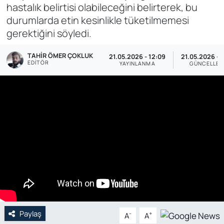
hastalık belirtisi olabileceğini belirterek, bu
Genel
durumlarda etin kesinlikle tüketilmemesi
gerektiğini söyledi.
Gündem
TAHIR ÖMER ÇOKLUK
21.05.2026 - 12:09
21.05.2026 - 
EDITÖR
YAYINLANMA
GÜNCELLE
Özel Haber
POLİTİKA
Siyaset
Spor
Web Tv
Yerel
Paylaş
-
+
A
A