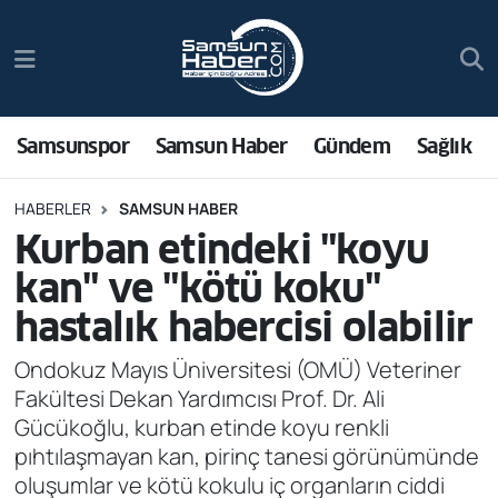
Samsunspor
Hava Durumu
Samsun Haber
Trafik Durumu
Samsunspor
Samsun Haber
Gündem
Sağlık
Sağlık
Süper Lig Puan Durumu ve Fikstür
HABERLER
SAMSUN HABER
Kurban etindeki "koyu
Asayiş
Tüm Manşetler
kan" ve "kötü koku"
Bilim ve Teknoloji
Son Dakika Haberleri
hastalık habercisi olabilir
Bölge
Haber Arşivi
Ondokuz Mayıs Üniversitesi (OMÜ) Veteriner
Fakültesi Dekan Yardımcısı Prof. Dr. Ali
Dünya
Gücükoğlu, kurban etinde koyu renkli
pıhtılaşmayan kan, pirinç tanesi görünümünde
Ekonomi
oluşumlar ve kötü kokulu iç organların ciddi