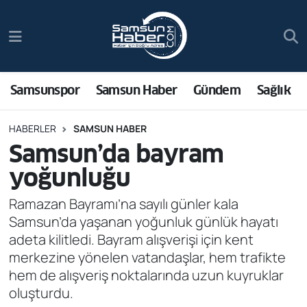
Samsunspor
Hava Durumu
Samsun Haber
Trafik Durumu
Samsunspor
Samsun Haber
Gündem
Sağlık
Sağlık
Süper Lig Puan Durumu ve Fikstür
HABERLER
SAMSUN HABER
Samsun’da bayram
Asayiş
Tüm Manşetler
yoğunluğu
Bilim ve Teknoloji
Son Dakika Haberleri
Ramazan Bayramı’na sayılı günler kala
Samsun’da yaşanan yoğunluk günlük hayatı
Bölge
Haber Arşivi
adeta kilitledi. Bayram alışverişi için kent
merkezine yönelen vatandaşlar, hem trafikte
Dünya
hem de alışveriş noktalarında uzun kuyruklar
oluşturdu.
Ekonomi