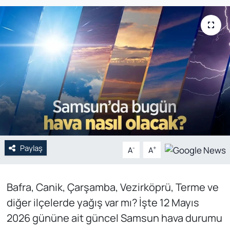
Genel
Gündem
Özel Haber
POLİTİKA
Siyaset
Paylaş
Spor
-
+
A
A
Web Tv
Bafra, Canik, Çarşamba, Vezirköprü, Terme ve
diğer ilçelerde yağış var mı? İşte 12 Mayıs
Yerel
2026 gününe ait güncel Samsun hava durumu