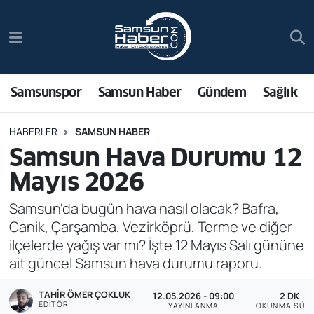
Samsunspor
Hava Durumu
Samsun Haber
Trafik Durumu
Samsunspor
Samsun Haber
Gündem
Sağlık
Sağlık
Süper Lig Puan Durumu ve Fikstür
HABERLER
SAMSUN HABER
Samsun Hava Durumu 12
Asayiş
Tüm Manşetler
Mayıs 2026
Bilim ve Teknoloji
Son Dakika Haberleri
Samsun'da bugün hava nasıl olacak? Bafra,
Canik, Çarşamba, Vezirköprü, Terme ve diğer
Bölge
Haber Arşivi
ilçelerde yağış var mı? İşte 12 Mayıs Salı gününe
ait güncel Samsun hava durumu raporu.
Dünya
TAHIR ÖMER ÇOKLUK
12.05.2026 - 09:00
2 DK
Ekonomi
EDITÖR
YAYINLANMA
OKUNMA SÜRE