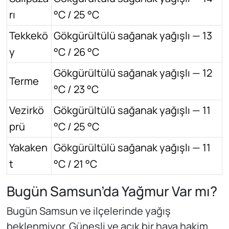
rı
°C / 25 °C
Tekkekö
Gökgürültülü sağanak yağışlı — 13
y
°C / 26 °C
Gökgürültülü sağanak yağışlı — 12
Terme
°C / 23 °C
Vezirkö
Gökgürültülü sağanak yağışlı — 11
prü
°C / 25 °C
Yakaken
Gökgürültülü sağanak yağışlı — 11
t
°C / 21 °C
Bugün Samsun’da Yağmur Var mı?
Bugün Samsun ve ilçelerinde yağış
beklenmiyor. Güneşli ve açık bir hava hakim