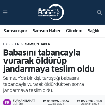
Samsunspor
Hava Durumu
Samsun Haber
Trafik Durumu
Samsunspor
Samsun Haber
Gündem
Sağlık
Sağlık
Süper Lig Puan Durumu ve Fikstür
HABERLER
SAMSUN HABER
Babasını tabancayla
Asayiş
Tüm Manşetler
vurarak öldürüp
Bilim ve Teknoloji
Son Dakika Haberleri
jandarmaya teslim oldu
Bölge
Haber Arşivi
Samsun'da bir kişi, tartıştığı babasını
tabancayla vurarak öldürdükten sonra
Dünya
jandarmaya teslim oldu.
FURKAN BAHAT
Ekonomi
12.05.2026 - 00:52
12.05.2026 - 01:00
EDITÖR
YAYINLANMA
GÜNCELLEME