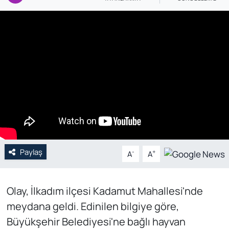
Genel
Gündem
Özel Haber
POLİTİKA
Siyaset
Spor
Paylaş
-
+
A
A
Web Tv
Olay, İlkadım ilçesi Kadamut Mahallesi'nde
Yerel
meydana geldi. Edinilen bilgiye göre,
Büyükşehir Belediyesi'ne bağlı hayvan