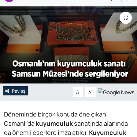
Genel
Gündem
Özel Haber
POLİTİKA
Siyaset
Spor
Paylaş
-
+
A
A
Web Tv
Döneminde birçok konuda öne çıkan
Yerel
Osmanlı'da
kuyumculuk
sanatında alanında
da önemli eserlere imza atıldı.
Kuyumculuk