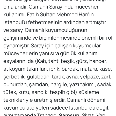
bir alandır. Osmanlı Sarayı'nda mücevher
kullanımı, Fatih Sultan Mehmed Han'ın
İstanbul'u fethetmesinin ardından artmıştır
ve saray, Osmanlı kuyumculuğunun
gelişiminde ve biçimlenmesinde önemli bir rol
oynamıştır. Saray için çalışan kuyumcular,
mücevherlerin yanı sıra günlük kullanım
eşyalarını da (Kab, taht, beşik, gürz, hançer,
at koşum takımları, ibrik, bardak, matara, kase,
şerbetlik, gülabdan, tarak, ayna, yelpaze, zarf,
buhurdan, şamdan, nargile, yazı takımı, sadak,
tüfek, kutu, sandık, tespih gibi) süsleme
teknikleriyle üretmişlerdir. Osmanlı dönemi
kuyumcu atölyeleri sadece İstanbul'da değil,
aynı zamanda Trabzon,
Samsun
, Sivas, Van,