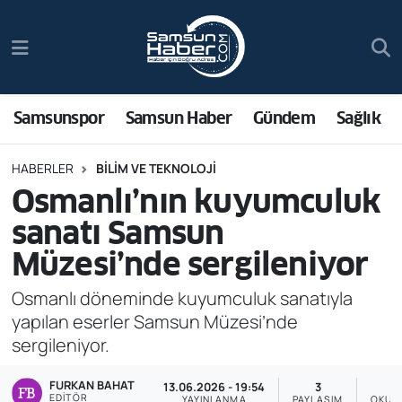
Samsunspor
Hava Durumu
Samsun Haber
Trafik Durumu
Samsunspor
Samsun Haber
Gündem
Sağlık
Sağlık
Süper Lig Puan Durumu ve Fikstür
HABERLER
BILIM VE TEKNOLOJI
Osmanlı’nın kuyumculuk
Asayiş
Tüm Manşetler
sanatı Samsun
Bilim ve Teknoloji
Son Dakika Haberleri
Müzesi’nde sergileniyor
Bölge
Haber Arşivi
Osmanlı döneminde kuyumculuk sanatıyla
yapılan eserler Samsun Müzesi’nde
Dünya
sergileniyor.
FURKAN BAHAT
Ekonomi
13.06.2026 - 19:54
3
EDITÖR
YAYINLANMA
PAYLAŞIM
OKUN